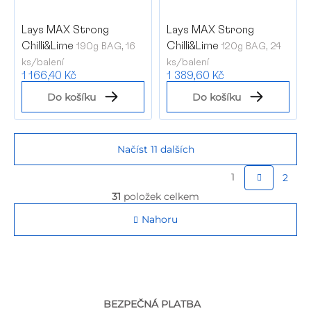
Lays MAX Strong
Lays MAX Strong
Chilli&Lime
Chilli&Lime
190g BAG, 16
120g BAG, 24
ks/balení
ks/balení
1 166,40 Kč
1 389,60 Kč
Do košíku
Do košíku
Načíst 11 dalších
S
1
2
t
O
31
položek celkem
v
r
l
Nahoru
á
á
d
n
a
k
c
o
í
p
v
BEZPEČNÁ PLATBA
r