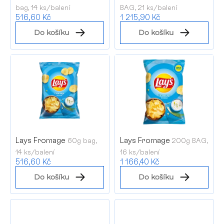
bag, 14 ks/balení
BAG, 21 ks/balení
d
516,60 Kč
1 215,90 Kč
u
Do košíku
Do košíku
k
t
ů
Lays Fromage
Lays Fromage
60g bag,
200g BAG,
14 ks/balení
16 ks/balení
516,60 Kč
1 166,40 Kč
Do košíku
Do košíku