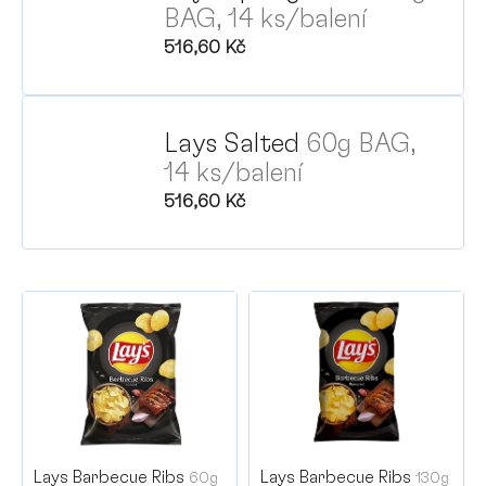
BAG, 14 ks/balení
516,60 Kč
Lays Salted
60g BAG,
P
14 ks/balení
516,60 Kč
V
ý
p
i
s
p
r
Lays Barbecue Ribs
Lays Barbecue Ribs
60g
130g
o