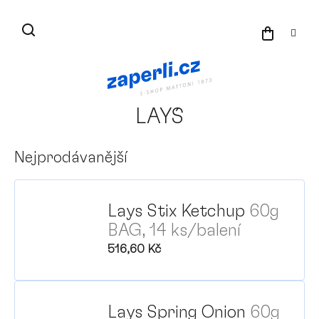
Přejít
na
NÁKU
obsah
KOŠÍK
LAY´S
Nejprodávanější
Lays Stix Ketchup
60g
BAG, 14 ks/balení
516,60 Kč
Lays Spring Onion
60g