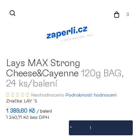
Přejít
na
NÁKU
obsah
KOŠÍK
Lays MAX Strong
Cheese&Cayenne
120g BAG,
24 ks/balení
Průměrné
Neohodnoceno
Podrobnosti hodnocení
hodnocení
Značka:
LAY´S
produktu
1 389,60 Kč
/ balení
je
1 240,71 Kč bez DPH
0,0
Měrná
z
cena:
5
hvězdiček.