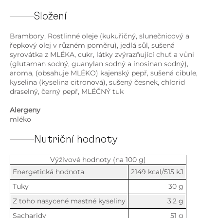
Složení
Brambory, Rostlinné oleje (kukuřičný, slunečnicový a
řepkový olej v různém poměru), jedlá sůl, sušená
syrovátka z MLÉKA, cukr, látky zvýrazňující chuť a vůni
(glutaman sodný, guanylan sodný a inosinan sodný),
aroma, (obsahuje MLÉKO) kajenský pepř, sušená cibule,
kyselina (kyselina citronová), sušený česnek, chlorid
draselný, černý pepř, MLÉČNÝ tuk
Alergeny
mléko
Nutriční hodnoty
Výživové hodnoty (na 100 g)
Energetická hodnota
2149 kcal/515 kJ
Tuky
30 g
Z toho nasycené mastné kyseliny
3.2 g
Sacharidy
51 g