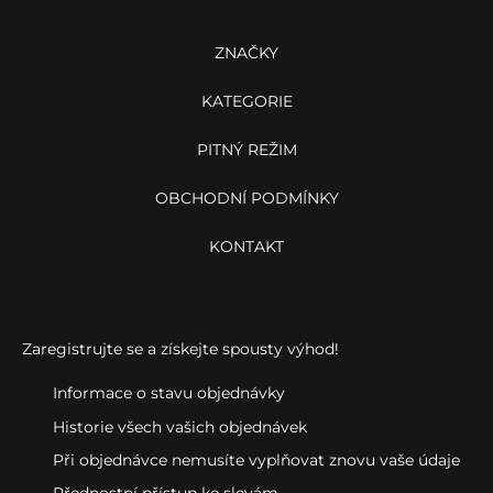
t
í
ZNAČKY
KATEGORIE
PITNÝ REŽIM
OBCHODNÍ PODMÍNKY
KONTAKT
Ještě nemáte účet?
Zaregistrujte se a získejte spousty výhod!
Informace o stavu objednávky
Historie všech vašich objednávek
Při objednávce nemusíte vyplňovat znovu vaše údaje