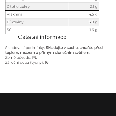
Z toho cukry
2.1 g
Vláknina
4.5 g
Bílkoviny
6.8 g
Sůl
1.6 g
Ostatní informace
Skladovací podmínky:
Skladujte v suchu, chraňte před
teplem, mrazem a přímým slunečním světlem.
Země původu:
PL
Záruční doba (týdny):
16
Z
á
p
a
Menu