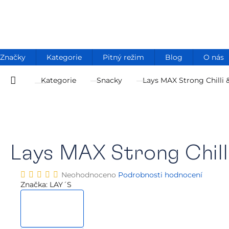
Přejít
na
obsah
Značky
Kategorie
Pitný režim
Blog
O nás
Kategorie
Snacky
Lays MAX Strong Chilli
Domů
Lays MAX Strong Chill
Průměrné
Neohodnoceno
Podrobnosti hodnocení
hodnocení
Značka:
LAY´S
produktu
je
0,0
z