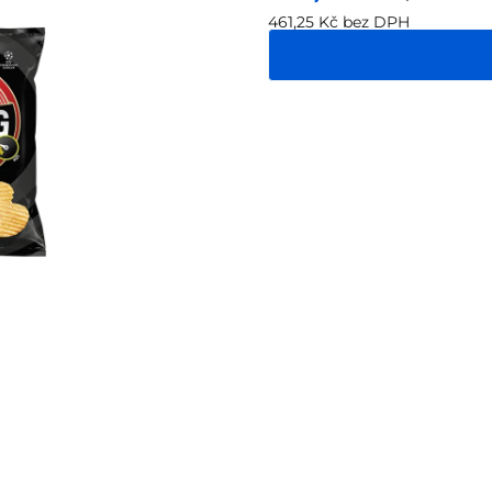
461,25 Kč bez DPH
Měrná
cena: