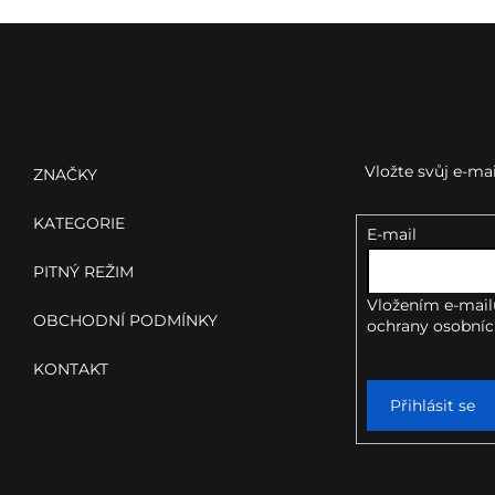
Z
á
p
Menu
Odebírat news
a
Vložte svůj e-m
ZNAČKY
t
KATEGORIE
E-mail
í
PITNÝ REŽIM
Vložením e-mail
OBCHODNÍ PODMÍNKY
ochrany osobníc
KONTAKT
Přihlásit se
Kon