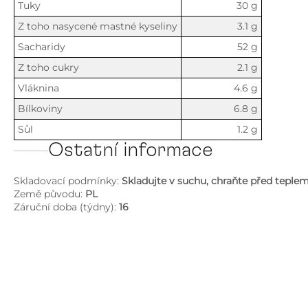
Tuky
30 g
Z toho nasycené mastné kyseliny
3.1 g
Sacharidy
52 g
Z toho cukry
2.1 g
Vláknina
4.6 g
Bílkoviny
6.8 g
Sůl
1.2 g
Ostatní informace
Skladovací podmínky:
Skladujte v suchu, chraňte před tepl
Země původu:
PL
Záruční doba (týdny):
16