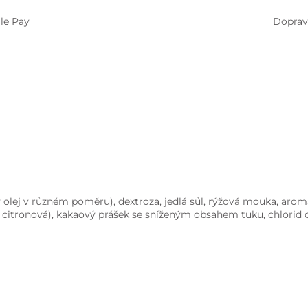
le Pay
Doprav
olej v různém poměru), dextroza, jedlá sůl, rýžová mouka, aroma
a citronová), kakaový prášek se sníženým obsahem tuku, chlorid d