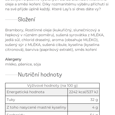
oleje a směsi koření. Díky rozmanitému výběru příchutí si
na své přijde úplně každý. Které Lay’s si dnes dáte vy?
Složení
Brambory, Rostlinné oleje (kukuřičný, slunečnicový a
řepkový v různém poměru), sušená syrovátka z MLÉKA,
jedlá sůl, chlorid draselný, aroma (obsahuje MLÉKO),
sušený sýr z MLÉKA, sušená cibule, kyselina (kyselina
citronová), barviva (paprikový extrakt), směs koření
Alergeny
mléko, pšenice, sója
Nutriční hodnoty
Výživové hodnoty (na 100 g)
Energetická hodnota
2242 kcal/537 kJ
Tuky
32 g
Z toho nasycené mastné kyseliny
4 g