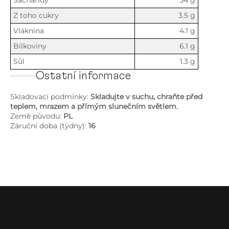
Sacharidy
54 g
Z toho cukry
3.5 g
Vláknina
4.1 g
Bílkoviny
6.1 g
Sůl
1.3 g
Ostatní informace
Skladovací podmínky:
Skladujte v suchu, chraňte před
teplem, mrazem a přímým slunečním světlem.
Země původu:
PL
Záruční doba (týdny):
16
Z
á
p
a