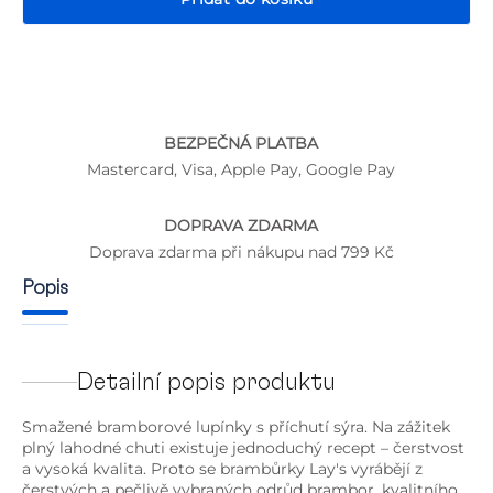
BEZPEČNÁ PLATBA
P
Mastercard, Visa, Apple Pay, Google Pay
DOPRAVA ZDARMA
Doprava zdarma při nákupu nad 799 Kč
Popis
Detailní popis produktu
Smažené bramborové lupínky s příchutí sýra. Na zážitek
plný lahodné chuti existuje jednoduchý recept – čerstvost
a vysoká kvalita. Proto se brambůrky Lay's vyrábějí z
čerstvých a pečlivě vybraných odrůd brambor, kvalitního