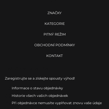
Menu
t
í
ZNAČKY
KATEGORIE
PITNÝ REŽIM
OBCHODNÍ PODMÍNKY
KONTAKT
Ještě nemáte účet?
Zaregistrujte se a získejte spousty výhod!
Informace o stavu objednávky
Historie všech vašich objednávek
Při objednávce nemusíte vyplňovat znovu vaše údaje