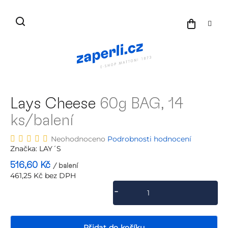
Přejít
na
NÁKU
obsah
KOŠÍK
Lays Cheese
60g BAG, 14
ks/balení
Průměrné
Neohodnoceno
Podrobnosti hodnocení
hodnocení
Značka:
LAY´S
produktu
516,60 Kč
/ balení
je
461,25 Kč bez DPH
0,0
Měrná
z
cena:
5
hvězdiček.
Přidat do košíku