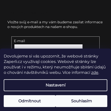
Odebírat newsletter
Vložte svůj e-mail a my vám budeme zasílat informace
o nových produktech na našem e-shopu.
E-mail
Dovolujeme si vás upozornit, že webové stránky
Vložením e-mailu souhlasíte s
podmínkami
ochrany osobních údajů
Zaperli.cz využívají cookies. Webové stránky lze
používat i v režimu, který neumožňuje sbírání údajů
o chování návštěvníků webu. Více informací
zde
.
Přihlásit se
Nastavení
Copyright 2026
Zaperli.cz
. Všechna práva vyhrazena.
Upravit nastavení cookies
Odmítnout
Souhlasím
Vytvořil Shoptet