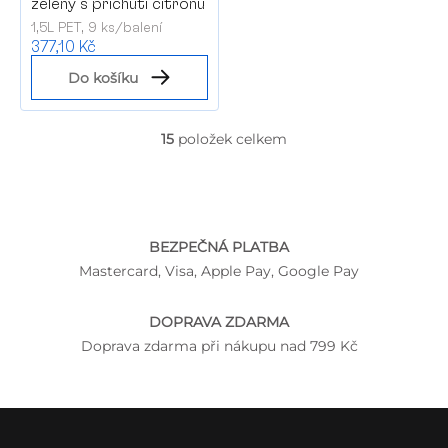
zelený s příchutí citronu
1,5L PET, 9 ks/balení
377,10 Kč
Do košíku
15
položek celkem
O
v
l
á
d
a
BEZPEČNÁ PLATBA
c
Mastercard, Visa, Apple Pay, Google Pay
í
p
r
DOPRAVA ZDARMA
v
Doprava zdarma při nákupu nad 799 Kč
k
y
v
ý
Z
p
á