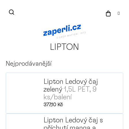
Přejít
na
NÁKU
obsah
KOŠÍK
LIPTON
Nejprodávanější
Lipton Ledový čaj
zelený
1,5L PET, 9
ks/balení
377,10 Kč
Lipton Ledový čaj s
příchutí manga a