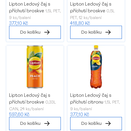
Lipton Ledový čaj s
Lipton Ledový čaj s
o
příchutí broskve
příchutí broskve
1,5L PET,
0,5L
d
9 ks/balení
PET, 12 ks/balení
u
377,10 Kč
418,80 Kč
k
Do košíku
Do košíku
t
ů
Lipton Ledový čaj s
Lipton Ledový čaj s
příchutí broskve
příchutí citronu
0,33L
1,5L PET,
CAN, 24 ks/balení
9 ks/balení
597,60 Kč
377,10 Kč
Do košíku
Do košíku