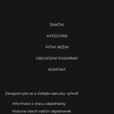
i
p
s
a
u
Menu
t
í
ZNAČKY
KATEGORIE
PITNÝ REŽIM
OBCHODNÍ PODMÍNKY
KONTAKT
Ještě nemáte účet?
Zaregistrujte se a získejte spousty výhod!
Informace o stavu objednávky
Historie všech vašich objednávek