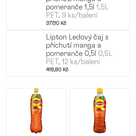
pomeranče 1,5l
1,5L
PET, 9 ks/balení
377,10 Kč
Lipton Ledový čaj s
příchutí manga a
P
pomeranče 0,5l
0,5L
PET, 12 ks/balení
418,80 Kč
V
ý
p
i
s
p
r