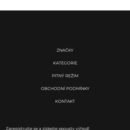
i
s
Z
u
á
p
a
Menu
t
í
ZNAČKY
KATEGORIE
PITNÝ REŽIM
OBCHODNÍ PODMÍNKY
KONTAKT
Ještě nemáte účet?
Zaregistrujte se a získejte spousty výhod!