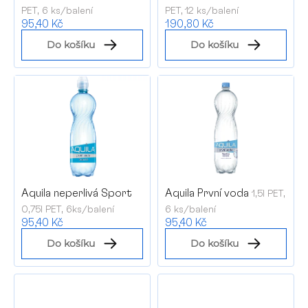
PET, 6 ks/balení
PET, 12 ks/balení
d
95,40 Kč
190,80 Kč
u
Do košíku
Do košíku
k
t
ů
Aquila neperlivá Sport
Aquila První voda
1,5l PET,
0,75l PET, 6ks/balení
6 ks/balení
95,40 Kč
95,40 Kč
Do košíku
Do košíku