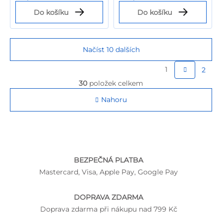
Do košíku
Do košíku
Načíst 10 dalších
S
1
2
t
O
30
položek celkem
v
r
l
Nahoru
á
á
d
n
a
k
c
o
í
p
v
BEZPEČNÁ PLATBA
r
á
Mastercard, Visa, Apple Pay, Google Pay
v
n
k
y
í
DOPRAVA ZDARMA
v
Doprava zdarma při nákupu nad 799 Kč
ý
p