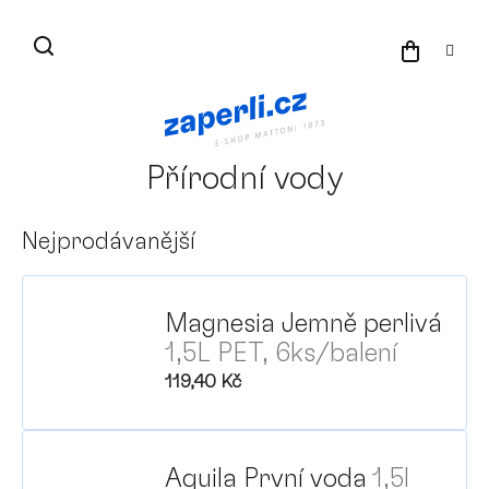
Přejít
na
NÁKU
obsah
KOŠÍK
Přírodní vody
Nejprodávanější
Magnesia Jemně perlivá
1,5L PET, 6ks/balení
119,40 Kč
Aquila První voda
1,5l