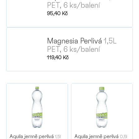
PET, 6 ks/balení
95,40 Kč
Magnesia Perlivá
1,5L
P
PET, 6 ks/balení
119,40 Kč
V
ý
p
i
s
p
r
Aquila jemně perlivá
Aquila jemně perlivá
1,5l
0,5l
o