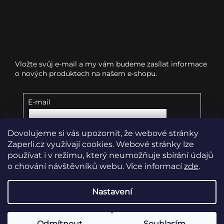
Odebírat newsletter
Vložte svůj e-mail a my vám budeme zasílat informace
o nových produktech na našem e-shopu.
E-mail
Dovolujeme si vás upozornit, že webové stránky
Vložením e-mailu souhlasíte s
podmínkami
ochrany osobních údajů
Zaperli.cz využívají cookies. Webové stránky lze
používat i v režimu, který neumožňuje sbírání údajů
o chování návštěvníků webu. Více informací
zde
.
Přihlásit se
Nastavení
Copyright 2026
Zaperli.cz
. Všechna práva vyhrazena.
Upravit nastavení cookies
Odmítnout
Souhlasím