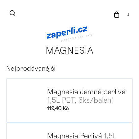
Přejít
na
NÁKU
obsah
KOŠÍK
MAGNESIA
Nejprodávanější
Magnesia Jemně perlivá
1,5L PET, 6ks/balení
119,40 Kč
Magnesia Perlivá
1,5L