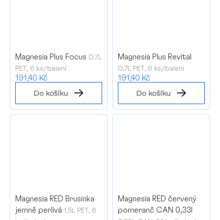
Magnesia Plus Focus
Magnesia Plus Revital
0,7L
PET, 6 ks/balení
0,7L PET, 6 ks/balení
191,40 Kč
191,40 Kč
Do košíku
Do košíku
Magnesia RED Brusinka
Magnesia RED červený
jemně perlivá
pomeranč CAN 0,33l
1,5L PET, 6