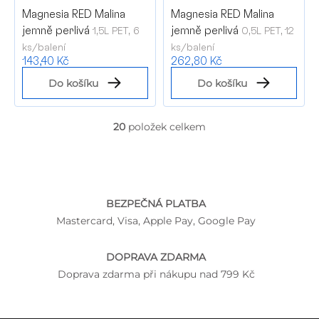
Magnesia RED Malina
Magnesia RED Malina
jemně perlivá
jemně perlivá
1,5L PET, 6
0,5L PET, 12
ks/balení
ks/balení
143,40 Kč
262,80 Kč
Do košíku
Do košíku
20
položek celkem
O
v
l
á
d
a
BEZPEČNÁ PLATBA
c
Mastercard, Visa, Apple Pay, Google Pay
í
p
r
DOPRAVA ZDARMA
v
Doprava zdarma při nákupu nad 799 Kč
k
y
v