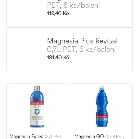
PET, 6 ks/balení
119,40 Kč
Magnesia Plus Revital
P
0,7L PET, 6 ks/balení
191,40 Kč
V
ý
p
i
s
p
r
Magnesia Extra
Magnesia GO
0,7L PET,
0,75l PET,
o