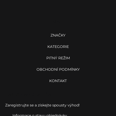
ý
Z
p
á
i
p
s
a
u
Menu
t
í
ZNAČKY
KATEGORIE
PITNÝ REŽIM
OBCHODNÍ PODMÍNKY
KONTAKT
Ještě nemáte účet?
Zaregistrujte se a získejte spousty výhod!
Informace o stavu objednávky