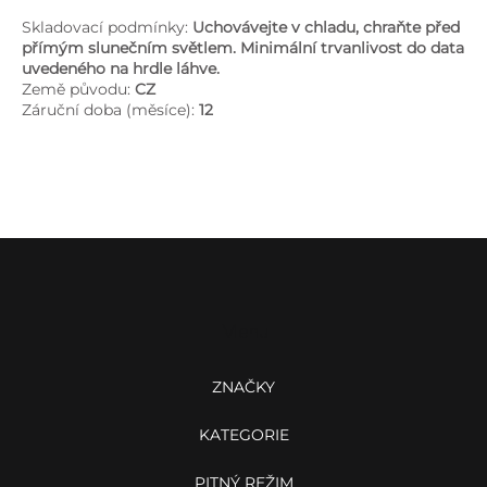
Skladovací podmínky:
Uchovávejte v chladu, chraňte před
přímým slunečním světlem. Minimální trvanlivost do data
uvedeného na hrdle láhve.
Země původu:
CZ
Záruční doba (měsíce):
12
Z
á
p
a
Menu
t
í
ZNAČKY
KATEGORIE
PITNÝ REŽIM