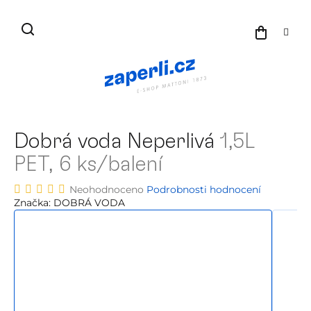
Přejít
na
NÁKU
obsah
KOŠÍK
Dobrá voda Neperlivá
1,5L
PET, 6 ks/balení
Průměrné
Neohodnoceno
Podrobnosti hodnocení
hodnocení
Značka:
DOBRÁ VODA
produktu
je
0,0
z
5
hvězdiček.