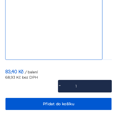
P
83,40 Kč
/ balení
68,93 Kč bez DPH
Měrná
cena:
Přidat do košíku