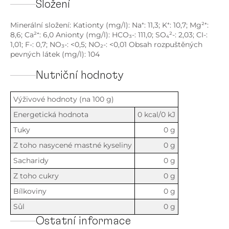
Složení
Minerální složení: Kationty (mg/l): Na⁺: 11,3; K⁺: 10,7; Mg²⁺:
8,6; Ca²⁺: 6,0 Anionty (mg/l): HCO₃-: 111,0; SO₄²-: 2,03; CI-:
1,01; F-: 0,7; NO₃-: <0,5; NO₂-: <0,01 Obsah rozpuštěných
pevných látek (mg/l): 104
Nutriční hodnoty
Výživové hodnoty (na 100 g)
Energetická hodnota
0 kcal/0 kJ
Tuky
0 g
Z toho nasycené mastné kyseliny
0 g
Sacharidy
0 g
Z toho cukry
0 g
Bílkoviny
0 g
Sůl
0 g
Ostatní informace