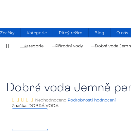
Přejít
na
obsah
Značky
Kategorie
Pitný režim
Blog
O nás
Kategorie
Přírodní vody
Dobrá voda Jemn
Domů
Dobrá voda Jemně per
Průměrné
Neohodnoceno
Podrobnosti hodnocení
hodnocení
Značka:
DOBRÁ VODA
produktu
je
0,0
z