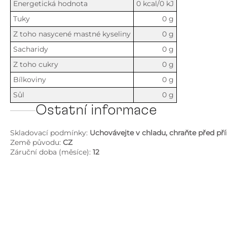
Energetická hodnota
0 kcal/0 kJ
Tuky
0 g
Z toho nasycené mastné kyseliny
0 g
Sacharidy
0 g
Z toho cukry
0 g
Bílkoviny
0 g
Sůl
0 g
Ostatní informace
Skladovací podmínky:
Uchovávejte v chladu, chraňte před př
Země původu:
CZ
Záruční doba (měsíce):
12