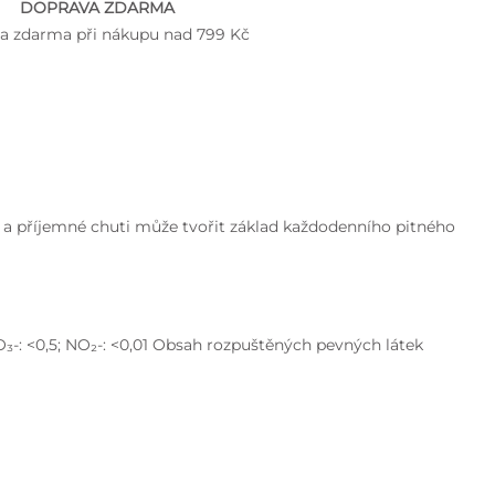
DOPRAVA ZDARMA
a zdarma při nákupu nad 799 Kč
ů a příjemné chuti může tvořit základ každodenního pitného
,7; NO₃-: <0,5; NO₂-: <0,01 Obsah rozpuštěných pevných látek