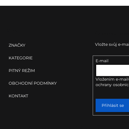
Z
á
p
Menu
Odebírat news
a
Vložte svůj e-m
ZNAČKY
t
KATEGORIE
E-mail
í
PITNÝ REŽIM
Vložením e-mail
OBCHODNÍ PODMÍNKY
ochrany osobníc
KONTAKT
Přihlásit se
Kon