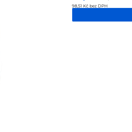
98,51 Kč bez DPH
Měrná
cena: