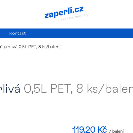
Kontakt
ě perlivá
0,5L PET, 8 ks/balení
livá
0,5L PET, 8 ks/balen
119,20 Kč
/ balení