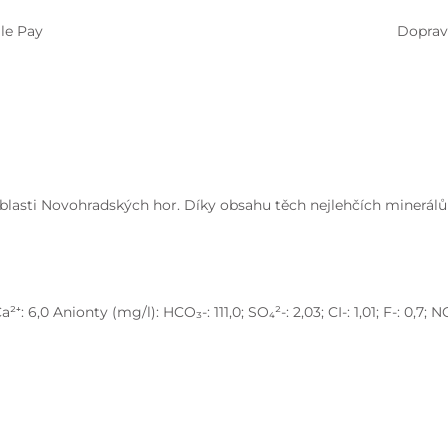
le Pay
Doprav
 oblasti Novohradských hor. Díky obsahu těch nejlehčích minerál
; Ca²⁺: 6,0 Anionty (mg/l): HCO₃-: 111,0; SO₄²-: 2,03; CI-: 1,01; F-: 0