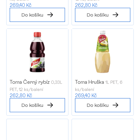
d
269,40 Kč
262,80 Kč
u
Do košíku
Do košíku
k
t
ů
P
Toma Černý rybíz
Toma Hruška
0,33L
1L PET, 6
PET, 12 ks/balení
ks/balení
262,80 Kč
269,40 Kč
Do košíku
Do košíku