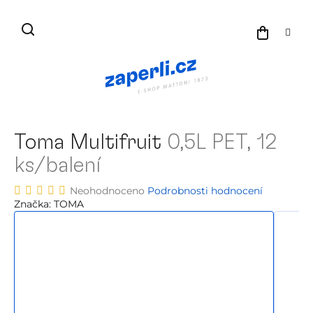
Přejít
na
NÁKU
obsah
KOŠÍK
Toma Multifruit
0,5L PET, 12
ks/balení
Průměrné
Neohodnoceno
Podrobnosti hodnocení
hodnocení
Značka:
TOMA
produktu
je
0,0
z
5
hvězdiček.