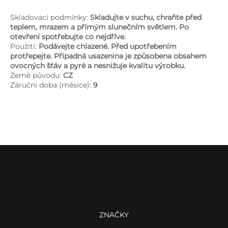
Skladovací podmínky:
Skladujte v suchu, chraňte před
teplem, mrazem a přímým slunečním světlem. Po
otevření spotřebujte co nejdříve.
Použití:
Podávejte chlazené. Před upotřebením
protřepejte. Případná usazenina je způsobena obsahem
ovocných šťáv a pyré a nesnižuje kvalitu výrobku.
Země původu:
CZ
Záruční doba (měsíce):
9
Z
á
p
a
Menu
t
í
ZNAČKY