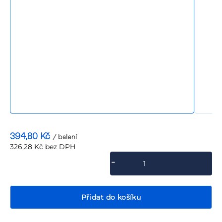
P
394,80 Kč
/ balení
326,28 Kč bez DPH
Měrná
cena:
Přidat do košíku