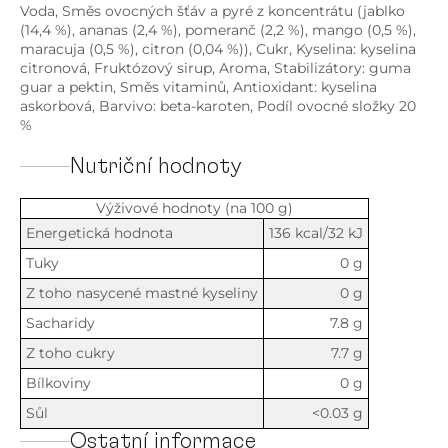
Voda, Směs ovocných šťáv a pyré z koncentrátu (jablko
(14,4 %), ananas (2,4 %), pomeranč (2,2 %), mango (0,5 %),
maracuja (0,5 %), citron (0,04 %)), Cukr, Kyselina: kyselina
citronová, Fruktózový sirup, Aroma, Stabilizátory: guma
guar a pektin, Směs vitaminů, Antioxidant: kyselina
askorbová, Barvivo: beta-karoten, Podíl ovocné složky 20
%
Nutriční hodnoty
Výživové hodnoty (na 100 g)
Energetická hodnota
136 kcal/32 kJ
Tuky
0 g
Z toho nasycené mastné kyseliny
0 g
Sacharidy
7.8 g
Z toho cukry
7.7 g
Bílkoviny
0 g
Sůl
<0.03 g
Ostatní informace