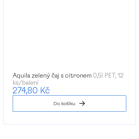
Aquila zelený čaj s citronem
0,5l PET, 12
ks/balení
274,80 Kč
Do košíku
O
v