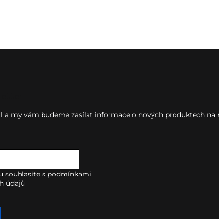
l
á
d
a
c
í
p
r
v
k
letter
y
v
ail a my vám budeme zasílat informace o nových produktech na
ý
p
i
s
u
u souhlasíte s
podmínkami
h údajů