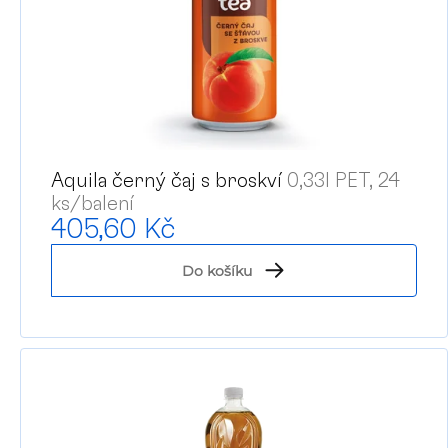
i
s
p
r
o
Aquila černý čaj s broskví
0,33l PET, 24
d
ks/balení
405,60 Kč
u
Do košíku
k
t
ů