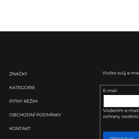
Z
á
p
Menu
Odebírat news
a
Vložte svůj e-m
ZNAČKY
t
KATEGORIE
E-mail
í
PITNÝ REŽIM
Vložením e-mail
OBCHODNÍ PODMÍNKY
ochrany osobníc
KONTAKT
Přihlásit se