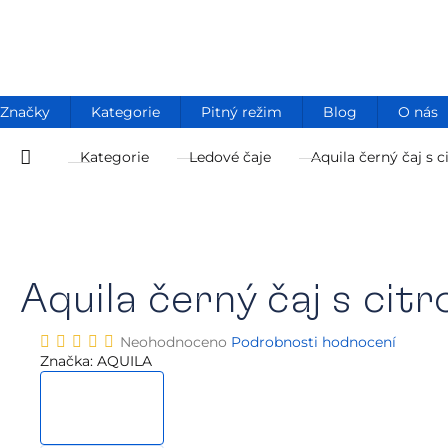
Přejít
na
obsah
Značky
Kategorie
Pitný režim
Blog
O nás
Kategorie
Ledové čaje
Aquila černý čaj s
Domů
Aquila černý čaj s ci
Průměrné
Neohodnoceno
Podrobnosti hodnocení
hodnocení
Značka:
AQUILA
produktu
je
0,0
z