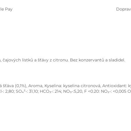
le Pay
Doprav
 čajových lístků a šťávy z citronu. Bez konzervantů a sladidel.
 šťáva (0,1%), Aroma, Kyselina: kyselina citronová, Antioxidant: 
 Cl-: 2,80; SO₄²-: 31,10; HCO₃-: 214; NO₃-:5,20, F <0.20: NO₂-: <0,