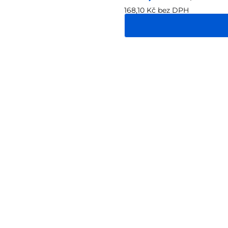
168,10 Kč bez DPH
Měrná
cena: