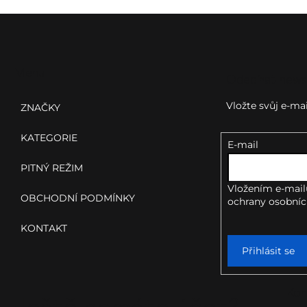
Z
á
p
Menu
Odebírat news
a
Vložte svůj e-m
ZNAČKY
t
KATEGORIE
E-mail
í
PITNÝ REŽIM
Vložením e-mail
OBCHODNÍ PODMÍNKY
ochrany osobníc
KONTAKT
Přihlásit se
Kon