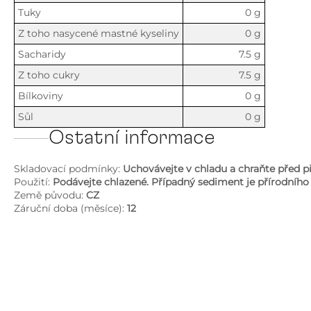
Tuky
0 g
Z toho nasycené mastné kyseliny
0 g
Sacharidy
7.5 g
Z toho cukry
7.5 g
Bílkoviny
0 g
Sůl
0 g
Ostatní informace
Skladovací podmínky:
Uchovávejte v chladu a chraňte před p
Použití:
Podávejte chlazené. Případný sediment je přírodního 
Země původu:
CZ
Záruční doba (měsíce):
12