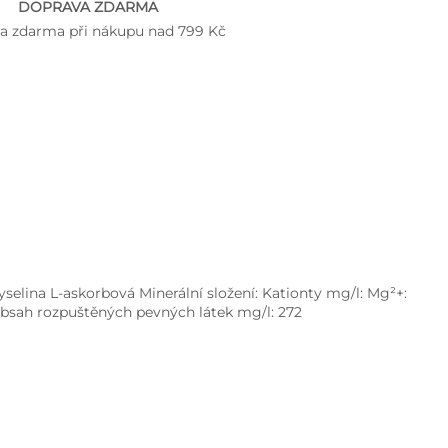
DOPRAVA ZDARMA
a zdarma při nákupu nad 799 Kč
kyselina L-askorbová Minerální složení: Kationty mg/l: Mg²+:
005 Obsah rozpuštěných pevných látek mg/l: 272