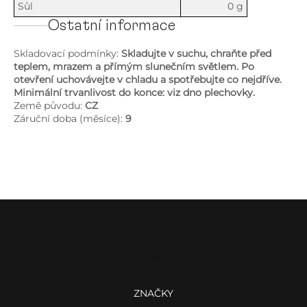
Sůl
0 g
Ostatní informace
Skladovací podmínky:
Skladujte v suchu, chraňte před
teplem, mrazem a přímým slunečním světlem. Po
otevření uchovávejte v chladu a spotřebujte co nejdříve.
Minimální trvanlivost do konce: viz dno plechovky.
Země původu:
CZ
Záruční doba (měsíce):
9
Z
á
p
a
Menu
t
í
ZNAČKY