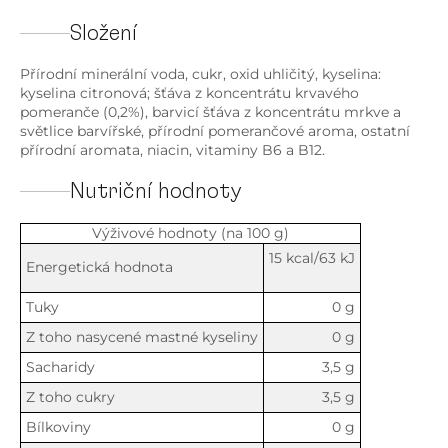
Složení
Přírodní minerální voda, cukr, oxid uhličitý, kyselina:
kyselina citronová; šťáva z koncentrátu krvavého
pomeranče (0,2%), barvicí šťáva z koncentrátu mrkve a
světlice barvířské, přírodní pomerančové aroma, ostatní
přírodní aromata, niacin, vitaminy B6 a B12.
Nutriční hodnoty
Výživové hodnoty (na 100 g)
15 kcal/63 kJ
Energetická hodnota
Tuky
0 g
Z toho nasycené mastné kyseliny
0 g
Sacharidy
3,5 g
Z toho cukry
3,5 g
Bílkoviny
0 g