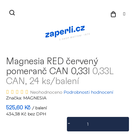
Přejít
na
NÁKU
obsah
KOŠÍK
Magnesia RED červený
pomeranč CAN 0,33l
0,33L
CAN, 24 ks/balení
Průměrné
Neohodnoceno
Podrobnosti hodnocení
hodnocení
Značka:
MAGNESIA
produktu
525,60 Kč
/ balení
je
434,38 Kč bez DPH
0,0
Měrná
z
cena:
5
hvězdiček.