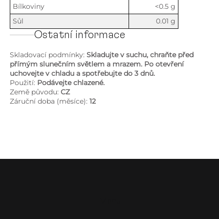
Bílkoviny
<0.5 g
Sůl
0.01 g
Ostatní informace
Skladovací podmínky:
Skladujte v suchu, chraňte před
přímým slunečním světlem a mrazem. Po otevření
uchovejte v chladu a spotřebujte do 3 dnů.
Použití:
Podávejte chlazené.
Země původu:
CZ
Záruční doba (měsíce):
12
Z
á
p
a
Menu
t