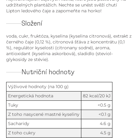
udržitelných plantážích. Nechte se unést svěží chutí
Lipton ledového čaje a zapomeňte na horko!
Složení
voda, cukr, fruktóza, kyselina (kyselina citronová), extrakt z
černého čaje (0,12 %), citronová šťáva z koncentrátu (0,1
%), regulátor kyselosti (citronany sodné), aroma,
antioxidant (kyselina askorbová), sladidlo (steviol-
glykosidy ze stévie).
Nutriční hodnoty
Výživové hodnoty (na 100 g)
Energetická hodnota
82 kcal/20 kJ
Tuky
<0.5 g
Z toho nasycené mastné kyseliny
<0.1 g
Sacharidy
4.6 g
Z toho cukry
4.5 g