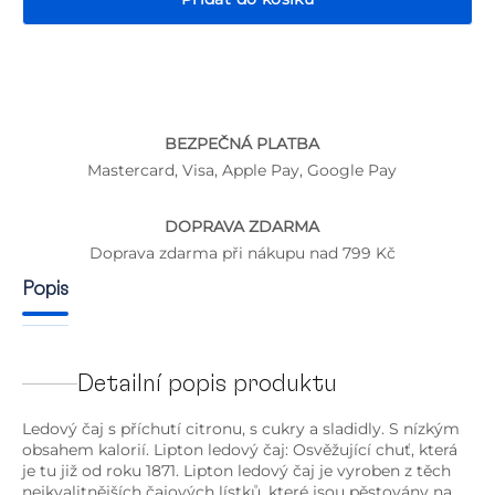
BEZPEČNÁ PLATBA
P
Mastercard, Visa, Apple Pay, Google Pay
DOPRAVA ZDARMA
Doprava zdarma při nákupu nad 799 Kč
Popis
Detailní popis produktu
Ledový čaj s příchutí citronu, s cukry a sladidly. S nízkým
obsahem kalorií. Lipton ledový čaj: Osvěžující chuť, která
je tu již od roku 1871. Lipton ledový čaj je vyroben z těch
nejkvalitnějších čajových lístků, které jsou pěstovány na