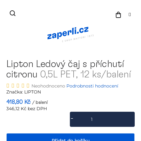
Přejít
na
NÁKU
obsah
KOŠÍK
Lipton Ledový čaj s příchutí
citronu
0,5L PET, 12 ks/balení
Průměrné
Neohodnoceno
Podrobnosti hodnocení
hodnocení
Značka:
LIPTON
produktu
418,80 Kč
/ balení
je
346,12 Kč bez DPH
0,0
Měrná
z
cena:
5
hvězdiček.
Přidat do košíku