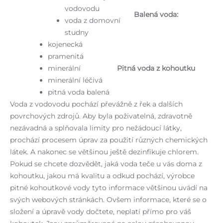
vodovodu
Balená voda:
voda z domovní
studny
kojenecká
pramenitá
minerální
Pitná voda z kohoutku
minerální léčivá
pitná voda balená
Voda z vodovodu pochází převážně z řek a dalších
P
povrchových zdrojů. Aby byla poživatelná, zdravotně
nezávadná a splňovala limity pro nežádoucí látky,
prochází procesem úprav za použití různých chemických
látek. A nakonec se většinou ještě dezinfikuje chlorem.
Pokud se chcete dozvědět, jaká voda teče u vás doma z
kohoutku, jakou má kvalitu a odkud pochází, výrobce
pitné kohoutkové vody tyto informace většinou uvádí na
svých webových stránkách. Ovšem informace, které se o
složení a úpravě vody dočtete, neplatí přímo pro váš