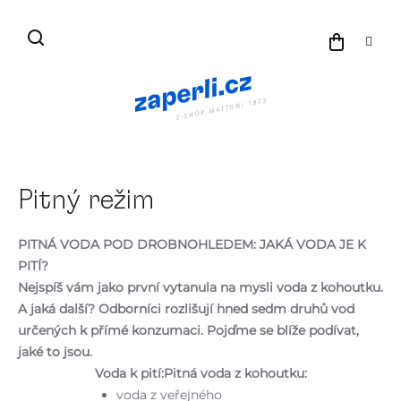
Přejít
na
NÁKU
obsah
KOŠÍK
Pitný režim
PITNÁ VODA POD DROBNOHLEDEM: JAKÁ VODA JE K
PITÍ?
Nejspíš vám jako první vytanula na mysli voda z kohoutku.
A jaká další? Odborníci rozlišují hned sedm druhů vod
určených k přímé konzumaci. Pojďme se blíže podívat,
jaké to jsou.
Voda k pití:
Pitná voda z kohoutku:
voda z veřejného