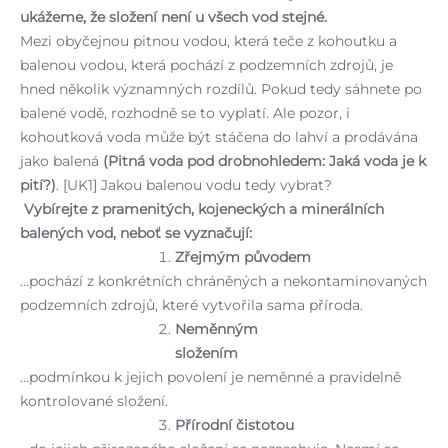
ukážeme, že složení není u všech vod stejné.
Mezi obyčejnou pitnou vodou, která teče z kohoutku a
balenou vodou, která pochází z podzemních zdrojů, je
hned několik významných rozdílů. Pokud tedy sáhnete po
balené vodě, rozhodně se to vyplatí. Ale pozor, i
kohoutková voda může být stáčena do lahví a prodávána
jako balená
(
Pitná voda pod drobnohledem: Jaká voda je k
pití?
)
.
[UK1]
Jakou balenou vodu tedy vybrat?
Vybírejte z pramenitých, kojeneckých a minerálních
balených vod, neboť se vyznačují:
Zřejmým původem
…pochází z konkrétních chráněných a nekontaminovaných
podzemních zdrojů, které vytvořila sama příroda.
Neměnným
složením
…podmínkou k jejich povolení je neměnné a pravidelně
kontrolované složení.
Přírodní čistotou