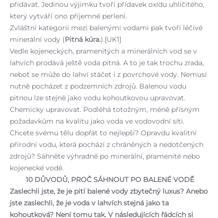
přidávat. Jedinou výjimku tvoří přídavek oxidu uhličitého,
který vytváří ono příjemné perlení.
Zvláštní kategorii mezi balenými vodami pak tvoří léčivé
minerální vody (
Pitná kúra
.
).[UK1]
Vedle kojeneckých, pramenitých a minerálních vod se v
lahvích prodává ještě voda pitná. A to je tak trochu zrada,
neboť se může do lahví stáčet i z povrchové vody. Nemusí
nutně pocházet z podzemních zdrojů. Balenou vodu
pitnou lze stejně jako vodu kohoutkovou upravovat.
Chemicky upravovat. Podléhá totožným, méně přísným
požadavkům na kvalitu jako voda ve vodovodní síti.
Chcete svému tělu dopřát to nejlepší? Opravdu kvalitní
přírodní vodu, která pochází z chráněných a nedotčených
zdrojů? Sáhněte výhradně po minerální, pramenité nebo
kojenecké vodě.
10 DŮVODŮ, PROČ SÁHNOUT PO BALENÉ VODĚ
Zaslechli jste, že je pití balené vody zbytečný luxus? Anebo
jste zaslechli, že je voda v lahvích stejná jako ta
kohoutková? Není tomu tak. V následujících řádcích si