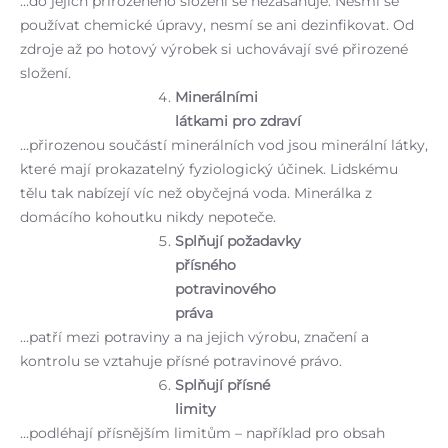
…do jejich přirozeného složení se nezasahuje. Nesmí se
používat chemické úpravy, nesmí se ani dezinfikovat. Od
zdroje až po hotový výrobek si uchovávají své přirozené
složení.
Minerálními
látkami pro zdraví
…přirozenou součástí minerálních vod jsou minerální látky,
které mají prokazatelný fyziologický účinek. Lidskému
tělu tak nabízejí víc než obyčejná voda. Minerálka z
domácího kohoutku nikdy nepoteče.
Splňují požadavky
přísného
potravinového
práva
…patří mezi potraviny a na jejich výrobu, značení a
kontrolu se vztahuje přísné potravinové právo.
Splňují přísné
limity
…podléhají přísnějším limitům – například pro obsah