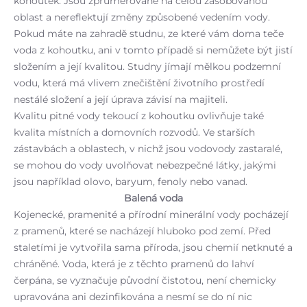
kohoutek. Jsou zprůměrované na celou zásobovanou
oblast a nereflektují změny způsobené vedením vody.
Pokud máte na zahradě studnu, ze které vám doma teče
voda z kohoutku, ani v tomto případě si nemůžete být jistí
složením a její kvalitou. Studny jímají mělkou podzemní
vodu, která má vlivem znečištění životního prostředí
nestálé složení a její úprava závisí na majiteli.
Kvalitu pitné vody tekoucí z kohoutku ovlivňuje také
kvalita místních a domovních rozvodů. Ve starších
zástavbách a oblastech, v nichž jsou vodovody zastaralé,
se mohou do vody uvolňovat nebezpečné látky, jakými
jsou například olovo, baryum, fenoly nebo vanad.
Balená voda
Kojenecké, pramenité a přírodní minerální vody pocházejí
z pramenů, které se nacházejí hluboko pod zemí. Před
staletími je vytvořila sama příroda, jsou chemií netknuté a
chráněné. Voda, která je z těchto pramenů do lahví
čerpána, se vyznačuje původní čistotou, není chemicky
upravována ani dezinfikována a nesmí se do ní nic