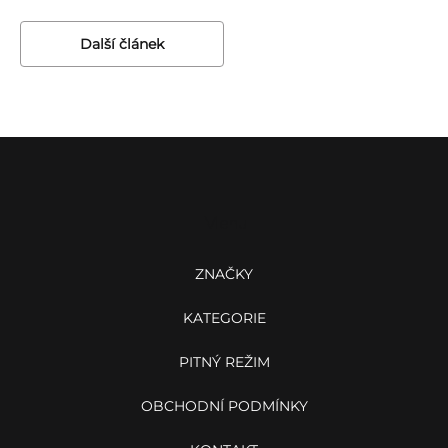
další článek
Z
á
p
a
Menu
t
í
ZNAČKY
KATEGORIE
PITNÝ REŽIM
OBCHODNÍ PODMÍNKY