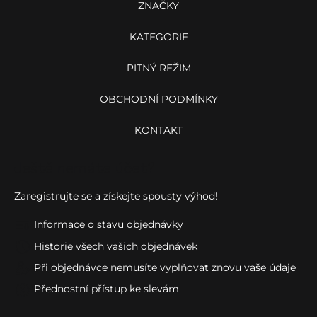
í
ZNAČKY
KATEGORIE
PITNÝ REŽIM
OBCHODNÍ PODMÍNKY
P
KONTAKT
Ještě nemáte účet?
Zaregistrujte se a získejte spousty výhod!
Informace o stavu objednávky
Historie všech vašich objednávek
Při objednávce nemusíte vyplňovat znovu vaše údaje
Přednostní přístup ke slevám