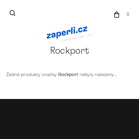
Přejít
na
NÁKU
obsah
KOŠÍK
Rockport
Žádné produkty značky
Rockport
nebyly nalezeny...
Z
á
p
a
Menu
t