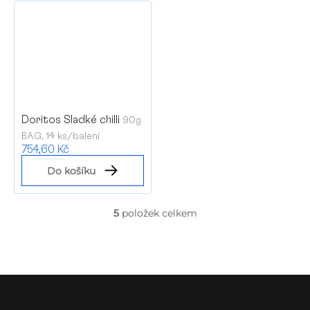
Doritos Sladké chilli
90g
BAG, 14 ks/balení
754,60 Kč
Do košíku
5
položek celkem
O
v
l
á
d
Z
a
á
c