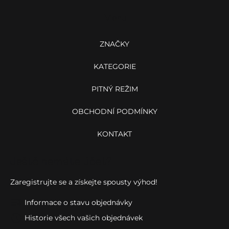
í
p
p
a
Menu
r
t
v
k
í
ZNAČKY
y
v
KATEGORIE
ý
p
i
PITNÝ REŽIM
s
u
OBCHODNÍ PODMÍNKY
KONTAKT
Ještě nemáte účet?
Zaregistrujte se a získejte spousty výhod!
Informace o stavu objednávky
Historie všech vašich objednávek