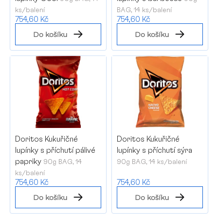
d
ks/balení
BAG, 14 ks/balení
u
754,60 Kč
754,60 Kč
k
Do košíku
Do košíku
t
ů
P
Doritos Kukuřičné
Doritos Kukuřičné
lupínky s příchutí pálivé
lupínky s příchutí sýra
papriky
90g BAG, 14
90g BAG, 14 ks/balení
ks/balení
754,60 Kč
754,60 Kč
Do košíku
Do košíku