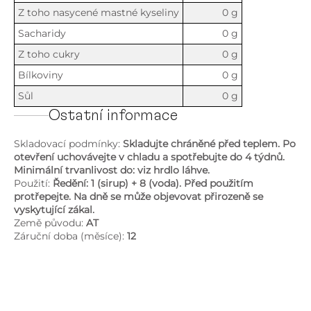
Z toho nasycené mastné kyseliny
0 g
Sacharidy
0 g
Z toho cukry
0 g
Bílkoviny
0 g
Sůl
0 g
Ostatní informace
Skladovací podmínky:
Skladujte chráněné před teplem. Po
otevření uchovávejte v chladu a spotřebujte do 4 týdnů.
Minimální trvanlivost do: viz hrdlo láhve.
Použití:
Ředění: 1 (sirup) + 8 (voda). Před použitím
protřepejte. Na dně se může objevovat přirozeně se
vyskytující zákal.
Země původu:
AT
Záruční doba (měsíce):
12