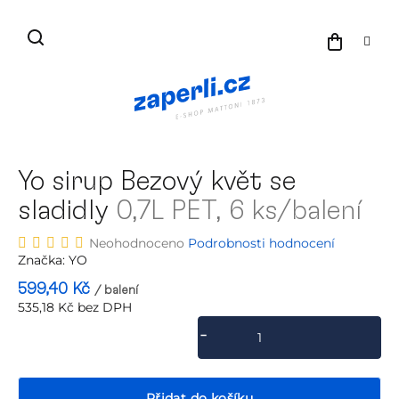
Přejít
na
NÁKU
obsah
KOŠÍK
Yo sirup Bezový květ se
sladidly
0,7L PET, 6 ks/balení
Průměrné
Neohodnoceno
Podrobnosti hodnocení
hodnocení
Značka:
YO
produktu
599,40 Kč
/ balení
je
535,18 Kč bez DPH
0,0
Měrná
z
cena:
5
hvězdiček.
Přidat do košíku