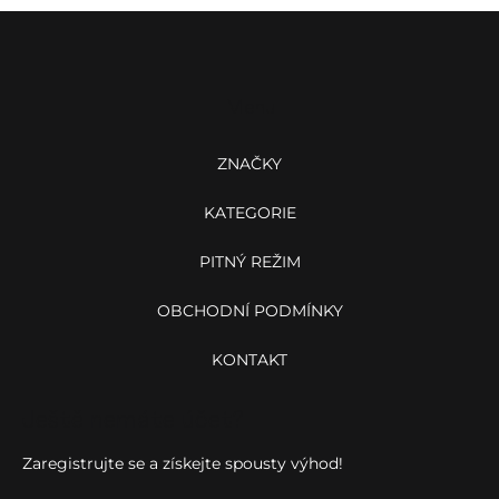
Z
á
p
a
Menu
t
í
ZNAČKY
KATEGORIE
PITNÝ REŽIM
OBCHODNÍ PODMÍNKY
KONTAKT
Ještě nemáte účet?
Zaregistrujte se a získejte spousty výhod!