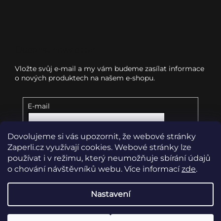
Odebírat newsletter
Vložte svůj e-mail a my vám budeme zasílat informace
o nových produktech na našem e-shopu.
E-mail
Dovolujeme si vás upozornit, že webové stránky
Vložením e-mailu souhlasíte s
podmínkami
ochrany osobních údajů
Zaperli.cz využívají cookies. Webové stránky lze
používat i v režimu, který neumožňuje sbírání údajů
o chování návštěvníků webu. Více informací
zde
.
Přihlásit se
Nastavení
Copyright 2026
Zaperli.cz
. Všechna práva vyhrazena.