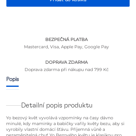
BEZPEČNÁ PLATBA
P
Mastercard, Visa, Apple Pay, Google Pay
DOPRAVA ZDARMA
Doprava zdarma při nákupu nad 799 Kč
Popis
Detailní popis produktu
Yo bezový květ vyvolává vzpomínky na časy dávno
minulé, kdy maminky a babičky vařily květy bezu, aby si
vyrobily vlastní domácí šťávu. Příjemná vůně a
nezaměnitelná chuť Yo Bezového květu je klasikou pro