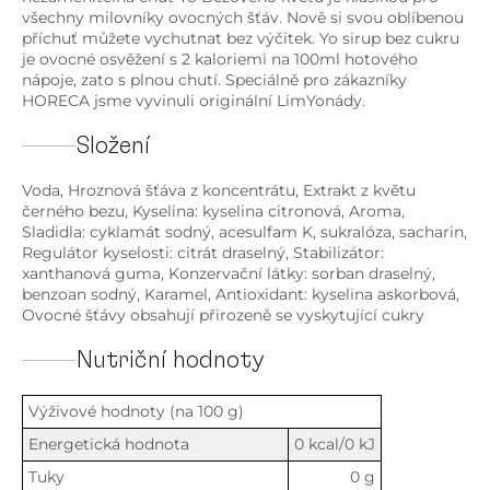
všechny milovníky ovocných šťáv. Nově si svou oblíbenou
příchuť můžete vychutnat bez výčitek. Yo sirup bez cukru
je ovocné osvěžení s 2 kaloriemi na 100ml hotového
nápoje, zato s plnou chutí. Speciálně pro zákazníky
HORECA jsme vyvinuli originální LimYonády.
Složení
Voda, Hroznová šťáva z koncentrátu, Extrakt z květu
černého bezu, Kyselina: kyselina citronová, Aroma,
Sladidla: cyklamát sodný, acesulfam K, sukralóza, sacharin,
Regulátor kyselosti: citrát draselný, Stabilizátor:
xanthanová guma, Konzervační látky: sorban draselný,
benzoan sodný, Karamel, Antioxidant: kyselina askorbová,
Ovocné šťávy obsahují přirozeně se vyskytující cukry
Nutriční hodnoty
Výživové hodnoty (na 100 g)
Energetická hodnota
0 kcal/0 kJ
Tuky
0 g