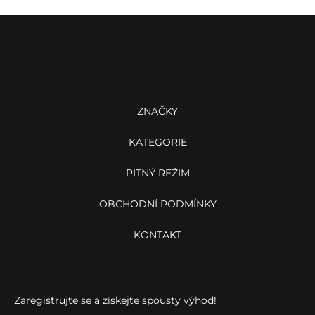
Z
á
p
a
Menu
t
í
ZNAČKY
KATEGORIE
PITNÝ REŽIM
OBCHODNÍ PODMÍNKY
KONTAKT
Ještě nemáte účet?
Zaregistrujte se a získejte spousty výhod!