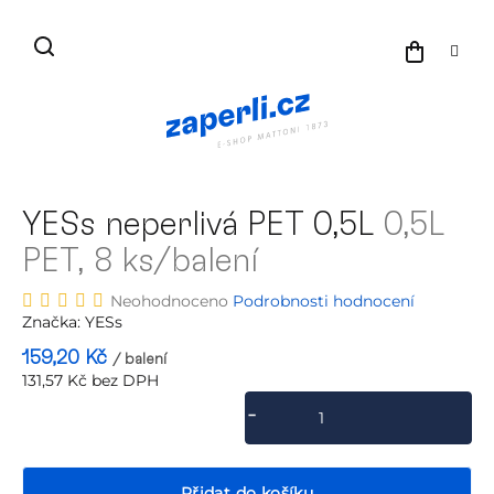
Přejít
na
NÁKU
obsah
KOŠÍK
YESs neperlivá PET 0,5L
0,5L
PET, 8 ks/balení
Průměrné
Neohodnoceno
Podrobnosti hodnocení
hodnocení
Značka:
YESs
produktu
159,20 Kč
/ balení
je
131,57 Kč bez DPH
0,0
Měrná
z
cena:
5
hvězdiček.
Přidat do košíku