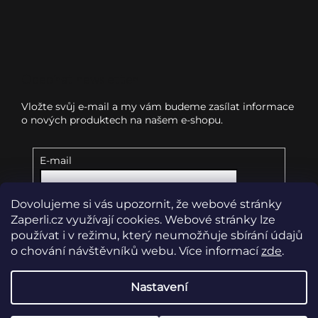
Odebírat newsletter
Vložte svůj e-mail a my vám budeme zasílat informace
o nových produktech na našem e-shopu.
E-mail
Dovolujeme si vás upozornit, že webové stránky
Vložením e-mailu souhlasíte s
podmínkami
ochrany osobních údajů
Zaperli.cz využívají cookies. Webové stránky lze
používat i v režimu, který neumožňuje sbírání údajů
o chování návštěvníků webu. Více informací
zde
.
Přihlásit se
Nastavení
Copyright 2026
Zaperli.cz
. Všechna práva vyhrazena.