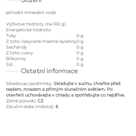
Složení
přírodní minerální voda
Výživové hodnoty (na 100 g)
Energetická hodnota
Tuky
0 g
Z toho nasycené mastné kyseliny
0 g
Sacharidy
0 g
Z toho cukry
0 g
Bílkoviny
0 g
Sůl
0 g
Ostatní informace
Skladovací podmínky:
Skladujte v suchu, chraňte před
teplem, mrazem a přímým slunečním světlem. Po
otevření uchovávejte v chladu a spotřebujte co nejdříve
.
Země původu:
CZ
Záruční doba (měsíce):
6