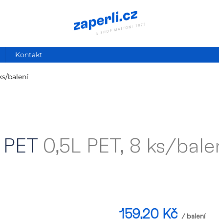
Kontakt
ks/balení
á PET
0,5L PET, 8 ks/bale
159,20 Kč
/ balení