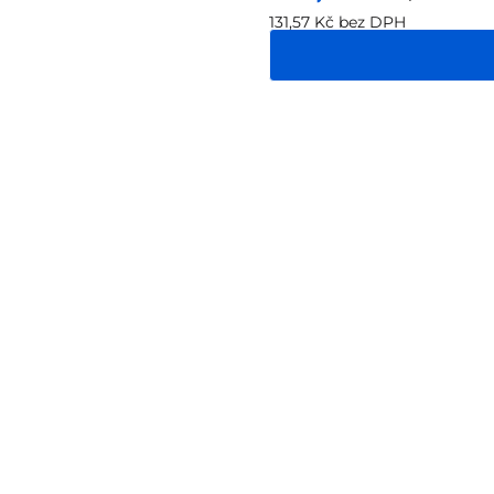
131,57 Kč bez DPH
Měrná
cena: