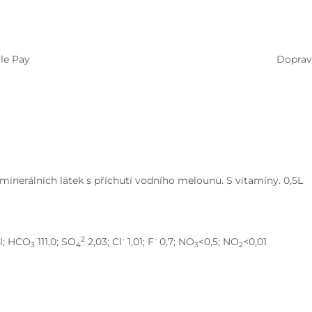
le Pay
Doprav
erálních látek s příchutí vodního melounu. S vitamíny. 0,5L
2
-
-
/l; HCO
111,0; SO
2,03; Cl
1,01; F
0,7; NO
<0,5; NO
<0,01
3
4
3
2