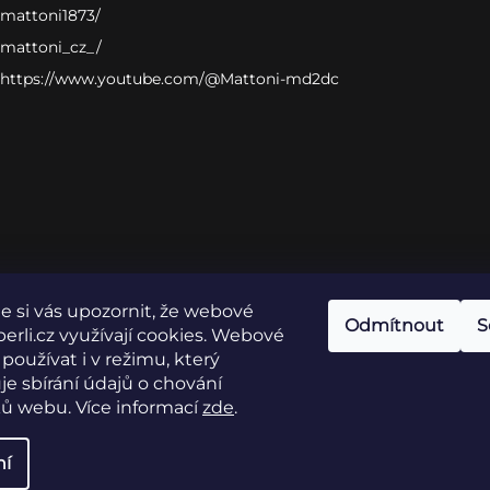
mattoni1873/
mattoni_cz_/
https://www.youtube.com/@Mattoni-md2dc
 si vás upozornit, že webové
Odmítnout
S
erli.cz využívají cookies. Webové
 používat i v režimu, který
 sbírání údajů o chování
ů webu. Více informací
zde
.
ní
nastavení cookies