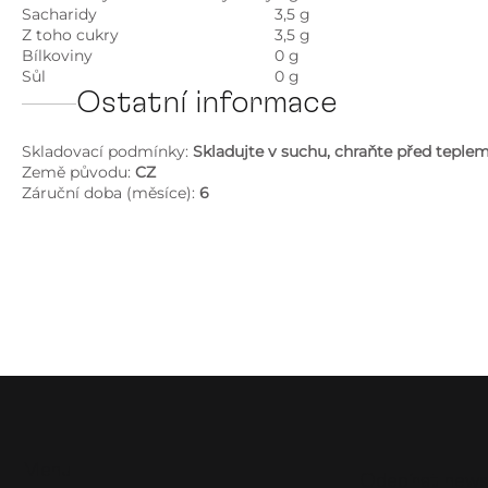
Sacharidy
3,5 g
Z toho cukry
3,5 g
Bílkoviny
0 g
Sůl
0 g
Ostatní informace
Skladovací podmínky:
Skladujte v suchu, chraňte před teple
Země původu:
CZ
Záruční doba (měsíce):
6
Z
á
p
Menu
Odebírat news