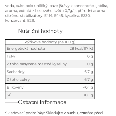
voda, cukr, oxid uhličitý, báze (šťávy z koncentrátu jablka,
aroma, extrakt z bezového květu 0,7g/l), přírodní aroma
citrónu, stabilizátory: E414, E445; kyselina: E330;
konzervant: E211.
Nutriční hodnoty
Výživové hodnoty (na 100 g)
Energetická hodnota
28 kcal/117 kJ
Tuky
0 g
Z toho nasycené mastné kyseliny
0 g
Sacharidy
6.7 g
Z toho cukry
6.7 g
Bílkoviny
<0,1 g
Sůl
<0,1 g
Ostatní informace
Skladovací podmínky:
Skladujte v suchu, chraňte před