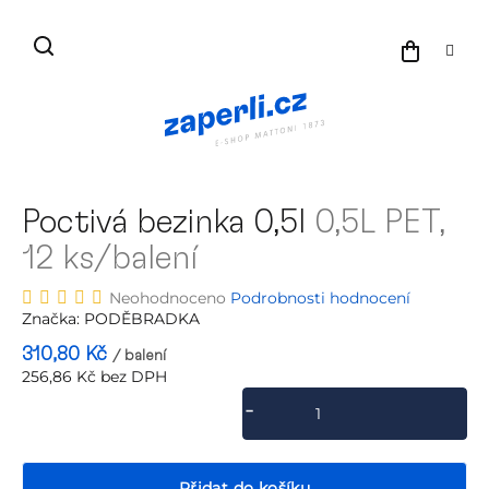
Přejít
na
NÁKU
obsah
KOŠÍK
Poctivá bezinka 0,5l
0,5L PET,
12 ks/balení
Průměrné
Neohodnoceno
Podrobnosti hodnocení
hodnocení
Značka:
PODĚBRADKA
produktu
310,80 Kč
/ balení
je
256,86 Kč bez DPH
0,0
Měrná
z
cena:
5
hvězdiček.
Přidat do košíku