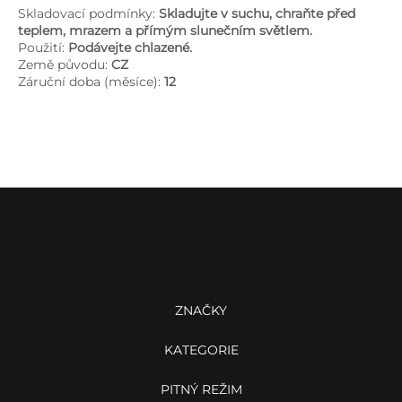
Skladovací podmínky:
Skladujte v suchu, chraňte před
teplem, mrazem a přímým slunečním světlem.
Použití:
Podávejte chlazené.
Země původu:
CZ
Záruční doba (měsíce):
12
Z
á
p
a
Menu
t
í
ZNAČKY
KATEGORIE
PITNÝ REŽIM