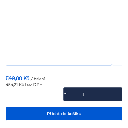
P
549,60 Kč
/ balení
454,21 Kč bez DPH
Měrná
cena:
Přidat do košíku