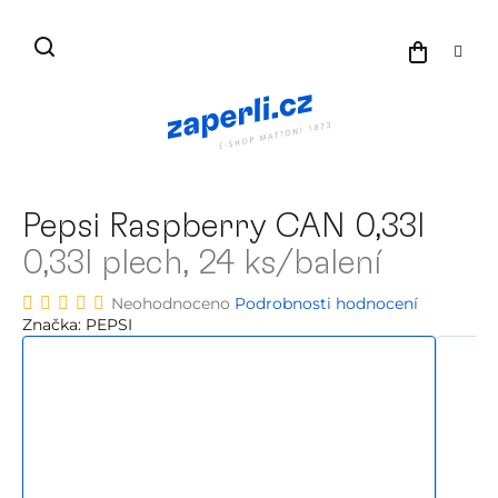
Přejít
na
NÁKU
obsah
KOŠÍK
Pepsi Raspberry CAN 0,33l
0,33l plech, 24 ks/balení
Průměrné
Neohodnoceno
Podrobnosti hodnocení
hodnocení
Značka:
PEPSI
produktu
je
0,0
z
5
hvězdiček.