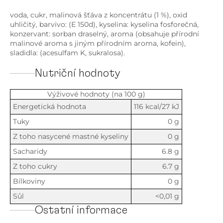
voda, cukr, malinová šťáva z koncentrátu (1 %), oxid
uhličitý, barvivo: (E 150d), kyselina: kyselina fosforečná,
konzervant: sorban draselný, aroma (obsahuje přírodní
malinové aroma s jiným přírodním aroma, kofein),
sladidla: (acesulfam K, sukralosa).
Nutriční hodnoty
Výživové hodnoty (na 100 g)
Energetická hodnota
116 kcal/27 kJ
Tuky
0 g
Z toho nasycené mastné kyseliny
0 g
Sacharidy
6.8 g
Z toho cukry
6.7 g
Bílkoviny
0 g
Sůl
<0,01 g
Ostatní informace