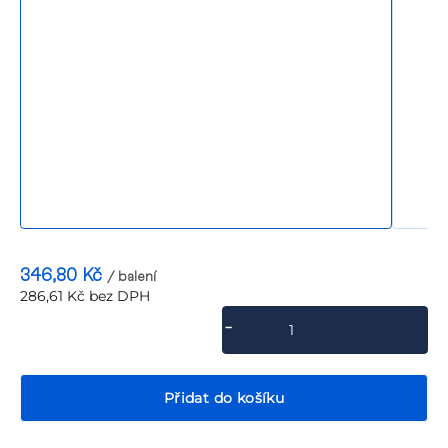
P
346,80 Kč
/ balení
286,61 Kč bez DPH
Měrná
cena:
Přidat do košíku