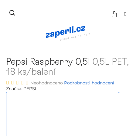
Přejít
na
NÁKU
obsah
KOŠÍK
Pepsi Raspberry 0,5l
0,5L PET,
18 ks/balení
Průměrné
Neohodnoceno
Podrobnosti hodnocení
hodnocení
Značka:
PEPSI
produktu
je
0,0
z
5
hvězdiček.