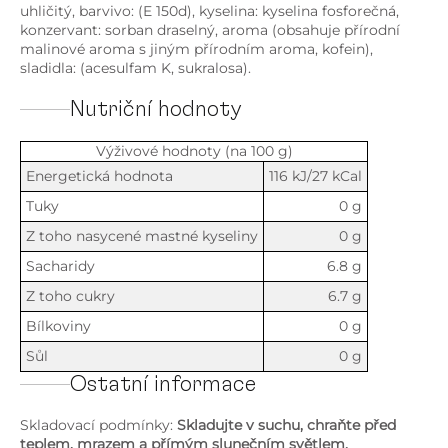
uhličitý, barvivo: (E 150d), kyselina: kyselina fosforečná,
konzervant: sorban draselný, aroma (obsahuje přírodní
malinové aroma s jiným přírodním aroma, kofein),
sladidla: (acesulfam K, sukralosa).
Nutriční hodnoty
Výživové hodnoty (na 100 g)
Energetická hodnota
116 kJ/27 kCal
Tuky
0 g
Z toho nasycené mastné kyseliny
0 g
Sacharidy
6.8 g
Z toho cukry
6.7 g
Bílkoviny
0 g
Sůl
0 g
Ostatní informace
Skladovací podmínky:
Skladujte v suchu, chraňte před
teplem, mrazem a přímým slunečním světlem.