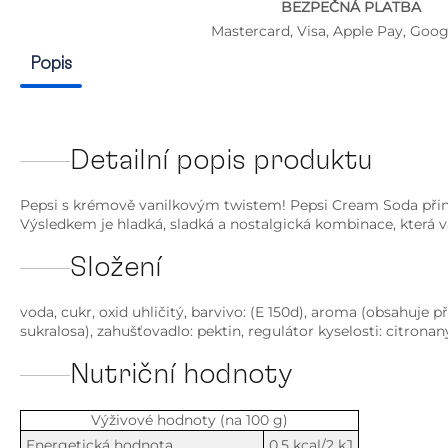
BEZPEČNÁ PLATBA
Mastercard, Visa, Apple Pay, Goog
Popis
Detailní popis produktu
Pepsi s krémově vanilkovým twistem! Pepsi Cream Soda přiná
Výsledkem je hladká, sladká a nostalgická kombinace, která v
Složení
voda, cukr, oxid uhličitý, barvivo: (E 150d), aroma (obsahuje 
sukralosa), zahušťovadlo: pektin, regulátor kyselosti: citrona
Nutriční hodnoty
Výživové hodnoty (na 100 g)
Energetická hodnota
0,5 kcal/2 kJ