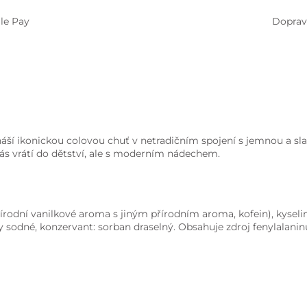
le Pay
Doprav
ší ikonickou colovou chuť v netradičním spojení s jemnou a sla
ás vrátí do dětství, ale s moderním nádechem.
přírodní vanilkové aroma s jiným přírodním aroma, kofein), kyseli
ny sodné, konzervant: sorban draselný. Obsahuje zdroj fenylalanin