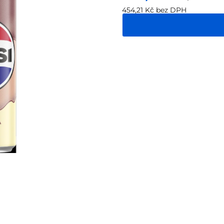
454,21 Kč bez DPH
Měrná
cena: