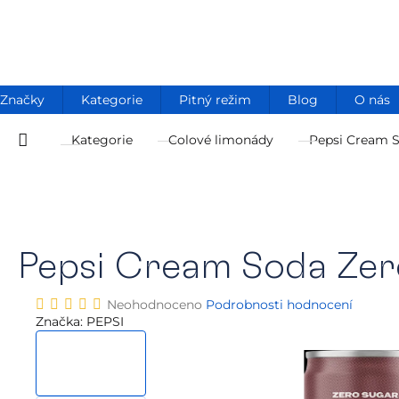
Přejít
na
obsah
Značky
Kategorie
Pitný režim
Blog
O nás
Kategorie
Colové limonády
Pepsi Cream S
Domů
Pepsi Cream Soda Zer
Průměrné
Neohodnoceno
Podrobnosti hodnocení
hodnocení
Značka:
PEPSI
produktu
je
0,0
z