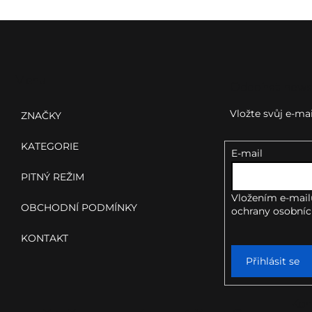
Z
á
p
Menu
Odebírat news
a
Vložte svůj e-m
ZNAČKY
t
KATEGORIE
E-mail
í
PITNÝ REŽIM
Vložením e-mail
OBCHODNÍ PODMÍNKY
ochrany osobníc
KONTAKT
Přihlásit se
Kon