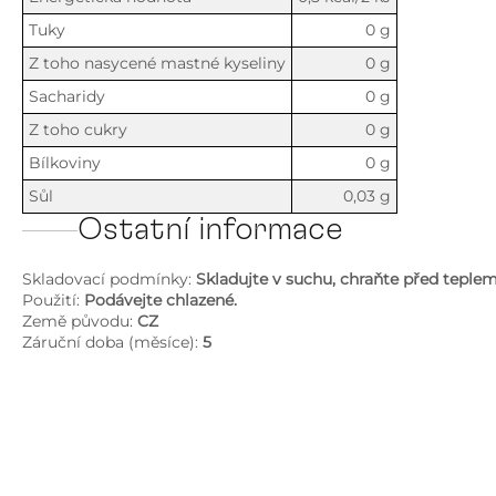
Tuky
0 g
Z toho nasycené mastné kyseliny
0 g
Sacharidy
0 g
Z toho cukry
0 g
Bílkoviny
0 g
Sůl
0,03 g
Ostatní informace
Skladovací podmínky:
Skladujte v suchu, chraňte před tepl
Použití:
Podávejte chlazené.
Země původu:
CZ
Záruční doba (měsíce):
5