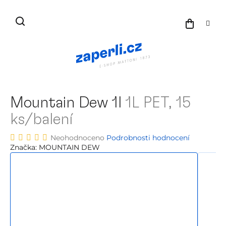
Přejít
na
NÁKU
obsah
KOŠÍK
Mountain Dew 1l
1L PET, 15
ks/balení
Průměrné
Neohodnoceno
Podrobnosti hodnocení
hodnocení
Značka:
MOUNTAIN DEW
produktu
je
0,0
z
5
hvězdiček.