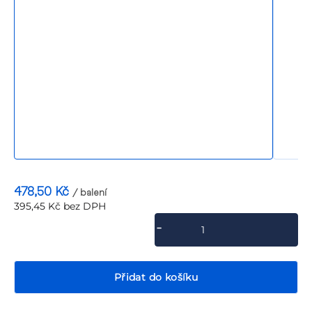
P
478,50 Kč
/ balení
395,45 Kč bez DPH
Měrná
cena:
Přidat do košíku