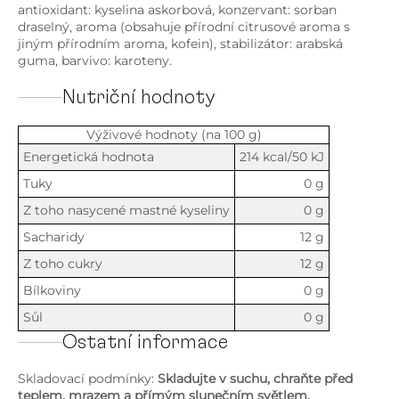
antioxidant: kyselina askorbová, konzervant: sorban
draselný, aroma (obsahuje přírodní citrusové aroma s
jiným přírodním aroma, kofein), stabilizátor: arabská
guma, barvivo: karoteny.
Nutriční hodnoty
Výživové hodnoty (na 100 g)
Energetická hodnota
214 kcal/50 kJ
Tuky
0 g
Z toho nasycené mastné kyseliny
0 g
Sacharidy
12 g
Z toho cukry
12 g
Bílkoviny
0 g
Sůl
0 g
Ostatní informace
Skladovací podmínky:
Skladujte v suchu, chraňte před
teplem, mrazem a přímým slunečním světlem.