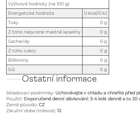
Výživové hodnoty (na 100 g)
Energetická hodnota
0 kcal/0 kJ
Tuky
0 g
Z toho nasycené mastné kyseliny
0 g
Sacharidy
0 g
Z toho cukry
0 g
Bílkoviny
0 g
Sůl
0 g
Ostatní informace
Skladovací podmínky:
Uchovávejte v chladu a chraňte před 
Použití:
Doporučené denní dávkování: 3-4 krát denně a to 20
Země původu:
CZ
Záruční doba (měsíce):
12