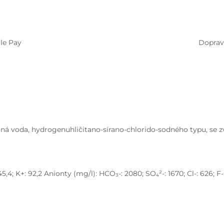
le Pay
Doprav
vaná voda, hydrogenuhličitano-sírano-chlorido-sodného typu, se
 45,4; K+: 92,2 Anionty (mg/l): HCO₃-: 2080; SO₄²-: 1670; Cl-: 626; 