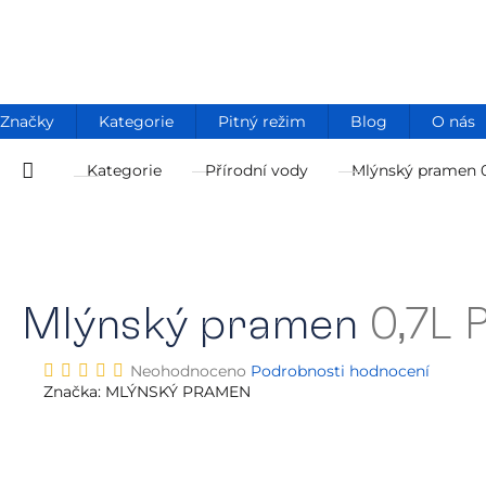
Přejít
na
obsah
Značky
Kategorie
Pitný režim
Blog
O nás
Kategorie
Přírodní vody
Mlýnský pramen
Domů
Mlýnský pramen
0,7L 
Průměrné
Neohodnoceno
Podrobnosti hodnocení
hodnocení
Značka:
MLÝNSKÝ PRAMEN
produktu
je
0,0
z