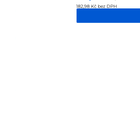
182,98 Kč bez DPH
Měrná
cena: