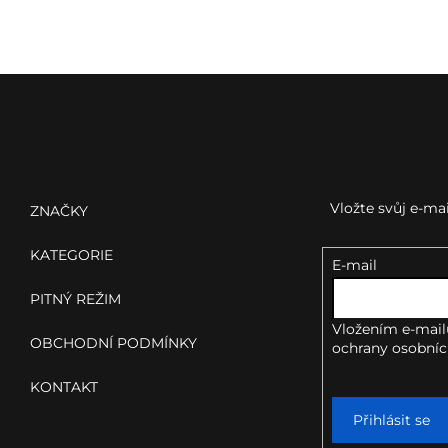
Z
á
p
Menu
Odebírat news
a
Vložte svůj e-m
ZNAČKY
t
KATEGORIE
E-mail
í
PITNÝ REŽIM
Vložením e-mail
OBCHODNÍ PODMÍNKY
ochrany osobníc
KONTAKT
Přihlásit se