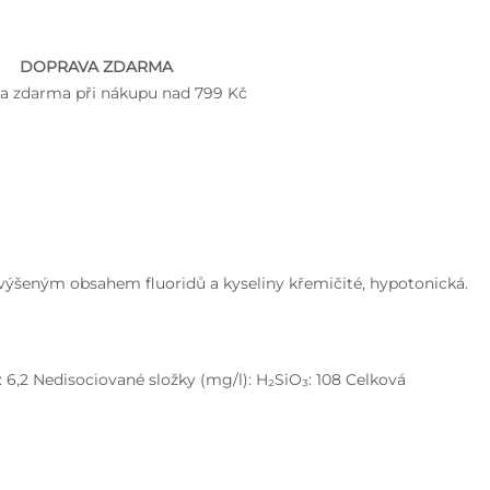
DOPRAVA ZDARMA
a zdarma při nákupu nad 799 Kč
 zvýšeným obsahem fluoridů a kyseliny křemičité, hypotonická.
F-: 6,2 Nedisociované složky (mg/l): H₂SiO₃: 108 Celková