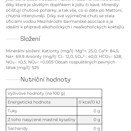
díky které je skvělým doplňkem k jídlu či kávě. Minerály
očišťují chuťové pohárky, a tak vše, co si dáte po Mattoni,
chutná intenzivněji. Díky své výjimečné chuti se stala
oficiální vodou Mezinárodní barmanské asociace a je
ideální k přípravě alkoholických i nealkoholických koktejlů.
Složení
Minerální složení: Kationty (mg/l): Mg²+: 25,0; Ca²+: 84,5;
Na+: 69,9 Anionty (mg/l): Cl-: 12,0; SO₄²-: 40,0; HCO₃-: 528;
NO₃-: <0,5; NO₂-: <0,005 Obsah rozpuštěných pevných
látek (mg/l): 525
Nutriční hodnoty
Výživové hodnoty (na 100 g)
Energetická hodnota
0 kcal/0 kJ
Tuky
0 g
Z toho nasycené mastné kyseliny
0 g
Sacharidy
0 g