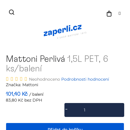
Přejít
na
NÁKU
obsah
KOŠÍK
Mattoni Perlivá
1,5L PET, 6
ks/balení
Průměrné
Neohodnoceno
Podrobnosti hodnocení
hodnocení
Značka:
Mattoni
produktu
101,40 Kč
/ balení
je
83,80 Kč bez DPH
0,0
Měrná
z
cena:
5
hvězdiček.
Přidat do košíku