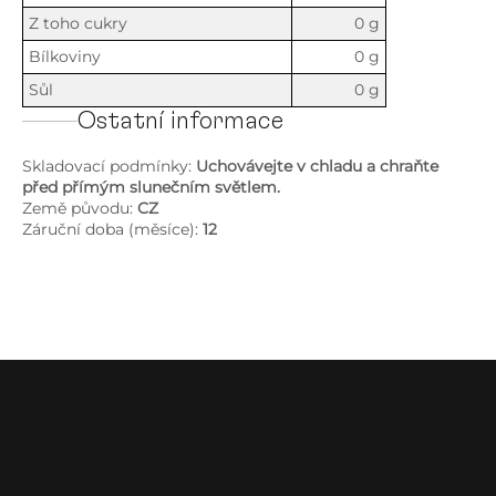
Z toho cukry
0 g
Bílkoviny
0 g
Sůl
0 g
Ostatní informace
Skladovací podmínky:
Uchovávejte v chladu a chraňte
před přímým slunečním světlem.
Země původu:
CZ
Záruční doba (měsíce):
12
Z
á
p
a
Menu
t