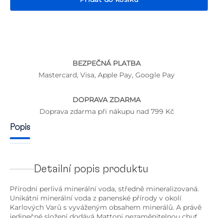
BEZPEČNÁ PLATBA
P
Mastercard, Visa, Apple Pay, Google Pay
DOPRAVA ZDARMA
Doprava zdarma při nákupu nad 799 Kč
Popis
Detailní popis produktu
Přírodní perlivá minerální voda, středně mineralizovaná.
Unikátní minerální voda z panenské přírody v okolí
Karlových Varů s vyváženým obsahem minerálů. A právě
jedinečné složení dodává Mattoni nezaměnitelnou chuť,