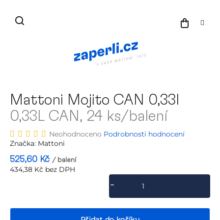
Přejít
na
NÁKU
obsah
KOŠÍK
Mattoni Mojito CAN 0,33l
0,33L CAN, 24 ks/balení
Průměrné
Neohodnoceno
Podrobnosti hodnocení
hodnocení
Značka:
Mattoni
produktu
525,60 Kč
/ balení
je
434,38 Kč bez DPH
0,0
Měrná
z
cena:
5
hvězdiček.
Přidat do košíku