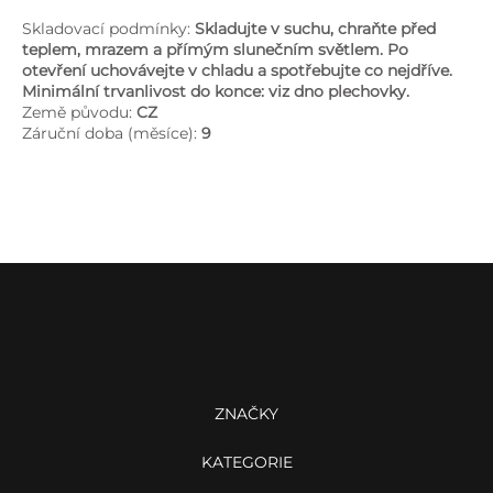
Skladovací podmínky:
Skladujte v suchu, chraňte před
teplem, mrazem a přímým slunečním světlem. Po
otevření uchovávejte v chladu a spotřebujte co nejdříve.
Minimální trvanlivost do konce: viz dno plechovky.
Země původu:
CZ
Záruční doba (měsíce):
9
Z
á
p
a
Menu
t
í
ZNAČKY
KATEGORIE