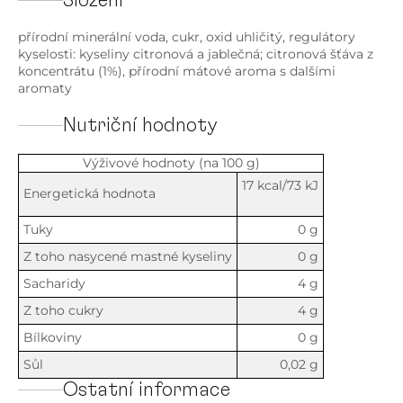
Složení
přírodní minerální voda, cukr, oxid uhličitý, regulátory
kyselosti: kyseliny citronová a jablečná; citronová šťáva z
koncentrátu (1%), přírodní mátové aroma s dalšími
aromaty
Nutriční hodnoty
Výživové hodnoty (na 100 g)
17 kcal/73 kJ
Energetická hodnota
Tuky
0 g
Z toho nasycené mastné kyseliny
0 g
Sacharidy
4 g
Z toho cukry
4 g
Bílkoviny
0 g
Sůl
0,02 g
Ostatní informace