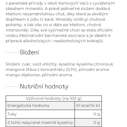
z panenské přírody v okolí Karlových Varů s vyváženým
obsahem minerálů. A právě jedinečné složení dodává
Mattoni nezaměnitelnou chuť, díky které je skvělým
doplňkem k jídlu či kávě. Minerály očišťují chuťové
pohárky, a tak vše, co si dáte po Mattoni, chutná
intenzivněji. Díky své výjimečné chuti se stala oficiální
vodou Mezinárodní barmanské asociace a je ideální k
přípravě alkoholických i nealkoholických koktejlů.
Složení
Složení: cukr, oxid uhličitý, kyselina: kyselina citronová;
mangová šťáva z koncentrátu (0,1%), přírodní aroma
mango Alphonso, přírodní aroma.
Nutriční hodnoty
Výživové hodnoty (na 100 g)
Energetická hodnota
61 kcal/14 kJ
Tuky
0 g
Z toho nasycené mastné kyseliny
0 g