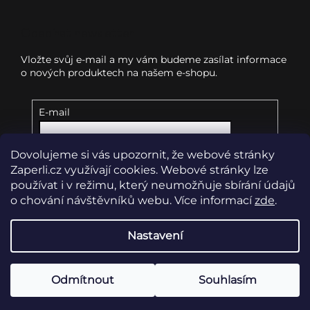
Odebírat newsletter
Vložte svůj e-mail a my vám budeme zasílat informace
o nových produktech na našem e-shopu.
E-mail
Dovolujeme si vás upozornit, že webové stránky
Vložením e-mailu souhlasíte s
podmínkami
ochrany osobních údajů
Zaperli.cz využívají cookies. Webové stránky lze
používat i v režimu, který neumožňuje sbírání údajů
o chování návštěvníků webu. Více informací
zde
.
Přihlásit se
Nastavení
Copyright 2026
Zaperli.cz
. Všechna práva vyhrazena.
Upravit nastavení cookies
Odmítnout
Souhlasím
Vytvořil Shoptet