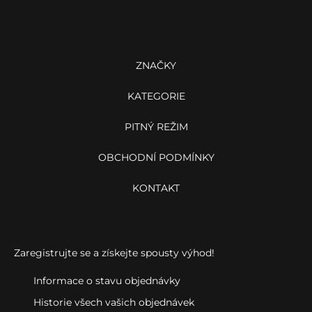
p
a
Menu
t
í
ZNAČKY
KATEGORIE
PITNÝ REŽIM
OBCHODNÍ PODMÍNKY
KONTAKT
Ještě nemáte účet?
Zaregistrujte se a získejte spousty výhod!
Informace o stavu objednávky
Historie všech vašich objednávek