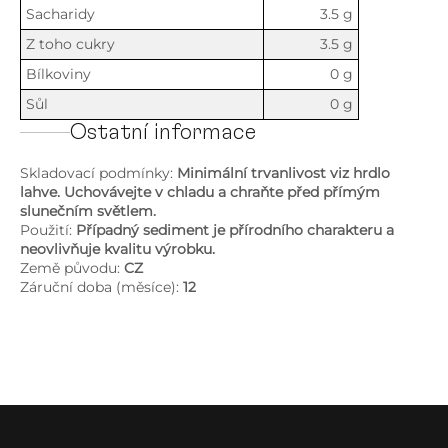
Sacharidy
3.5 g
Z toho cukry
3.5 g
Bílkoviny
0 g
Sůl
0 g
Ostatní informace
Skladovací podmínky:
Minimální trvanlivost viz hrdlo
lahve. Uchovávejte v chladu a chraňte před přímým
slunečním světlem.
Použití:
Případný sediment je přírodního charakteru a
neovlivňuje kvalitu výrobku.
Země původu:
CZ
Záruční doba (měsíce):
12
Z
á