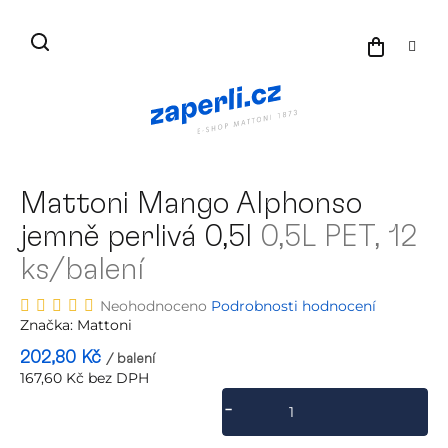
Přejít
na
NÁKU
obsah
KOŠÍK
Mattoni Mango Alphonso
jemně perlivá 0,5l
0,5L PET, 12
ks/balení
Průměrné
Neohodnoceno
Podrobnosti hodnocení
hodnocení
Značka:
Mattoni
produktu
202,80 Kč
/ balení
je
167,60 Kč bez DPH
0,0
Měrná
z
cena:
5
hvězdiček.