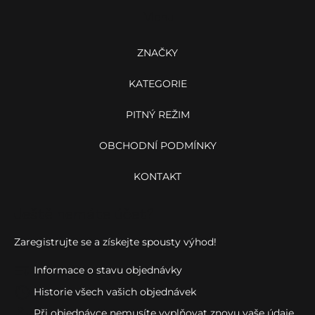
a
Menu
t
í
ZNAČKY
KATEGORIE
PITNÝ REŽIM
OBCHODNÍ PODMÍNKY
KONTAKT
Ještě nemáte účet?
Zaregistrujte se a získejte spousty výhod!
Informace o stavu objednávky
Historie všech vašich objednávek
Při objednávce nemusíte vyplňovat znovu vaše údaje