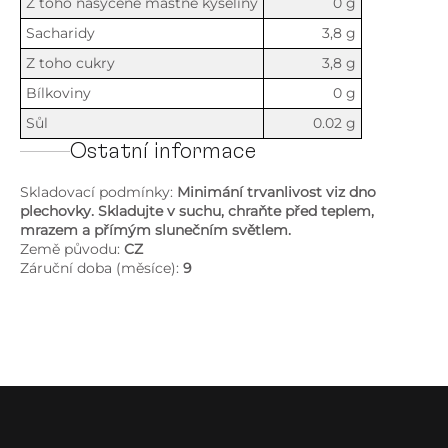
Z toho nasycené mastné kyseliny
0 g
Sacharidy
3,8 g
Z toho cukry
3,8 g
Bílkoviny
0 g
Sůl
0.02 g
Ostatní informace
Skladovací podmínky:
Minimání trvanlivost viz dno
plechovky. Skladujte v suchu, chraňte před teplem,
mrazem a přímým slunečním světlem.
Země původu:
CZ
Záruční doba (měsíce):
9
Z
á
p