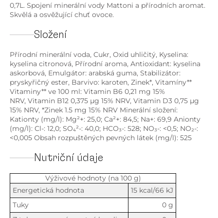
0,7L. Spojení minerální vody Mattoni a přírodních aromat.
Skvělá a osvěžující chuť ovoce.
Složení
Přírodní minerální voda, Cukr, Oxid uhličitý, Kyselina:
kyselina citronová, Přírodní aroma, Antioxidant: kyselina
askorbová, Emulgátor: arabská guma, Stabilizátor:
pryskyřičný ester, Barvivo: karoten, Zinek*, Vitamíny**
Vitaminy** ve 100 ml: Vitamin B6 0,21 mg 15%
NRV,
Vitamin B12 0,375 µg 15% NRV, Vitamin D3 0,75 µg
15% NRV, *Zinek 1.5 mg 15% NRV Minerální složení:
Kationty (mg/l): Mg²+: 25,0; Ca²+: 84,5; Na+: 69,9 Anionty
(mg/l): Cl-: 12,0; SO₄²-: 40,0; HCO₃-: 528; NO₃-: <0,5; NO₂-:
<0,005 Obsah rozpuštěných pevných látek (mg/l): 525
Nutriční údaje
Výživové hodnoty (na 100 g)
Energetická hodnota
15 kcal/66 kJ
Tuky
0 g