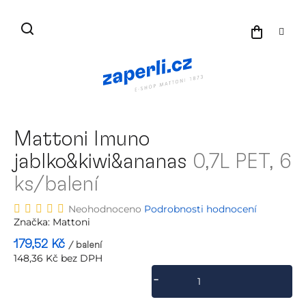
Přejít
na
NÁKU
obsah
KOŠÍK
Mattoni Imuno
jablko&kiwi&ananas
0,7L PET, 6
ks/balení
Průměrné
Neohodnoceno
Podrobnosti hodnocení
hodnocení
Značka:
Mattoni
produktu
179,52 Kč
/ balení
je
148,36 Kč bez DPH
0,0
Měrná
z
cena:
5
hvězdiček.