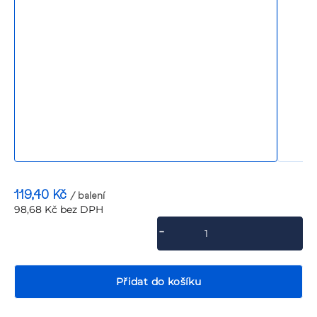
P
119,40 Kč
/ balení
98,68 Kč bez DPH
Měrná
cena:
Přidat do košíku