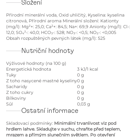
Složení
Přírodní minerální voda, Oxid uhličitý, Kyselina: kyselina
citronová, Přírodní aroma Minerální složení: Kationty
(mg/l): Mg²+: 25,0; Ca²+: 84,5; Na+: 69,9 Anionty (mg/l): Cl-:
12,0; SO₄²-: 40,0; HCO₃-: 528; NO₃-: <0,5; NO₂-: <0,005
Obsah rozpuštěných pevných látek (mg/l): 525
Nutriční hodnoty
Výživové hodnoty (na 100 g)
Energetická hodnota
3 kJ/1 kcal
Tuky
0 g
Z toho nasycené mastné kyseliny
0 g
Sacharidy
0 g
Z toho cukry
0 g
Bílkoviny
0 g
Sůl
0,03 g
Ostatní informace
Skladovací podmínky:
Minimální trvanlivost viz pod
hrdlem lahve. Skladujte v suchu, chraňte před teplem,
mrazem a přímým slunečním světlem. Po otevření