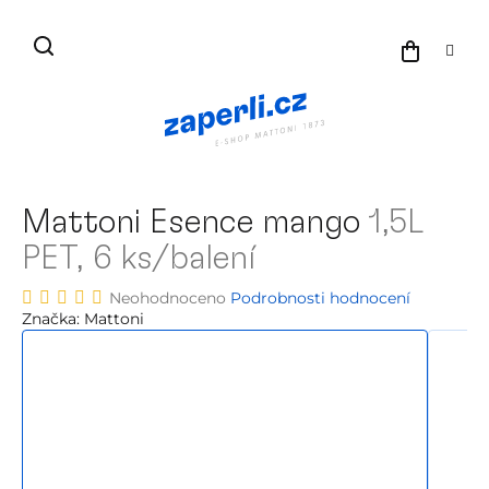
Přejít
na
NÁKU
obsah
KOŠÍK
Mattoni Esence mango
1,5L
PET, 6 ks/balení
Průměrné
Neohodnoceno
Podrobnosti hodnocení
hodnocení
Značka:
Mattoni
produktu
je
0,0
z
5
hvězdiček.