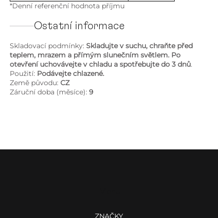
*Denní referenční hodnota příjmu
Ostatní informace
Skladovací podmínky:
Skladujte v suchu, chraňte před
teplem, mrazem a přímým slunečním světlem. Po
otevření uchovávejte v chladu a spotřebujte do 3 dnů
.
Použití:
Podávejte chlazené.
Země původu:
CZ
Záruční doba (měsíce):
9
Z
á
p
a
Menu
t
í
ZNAČKY