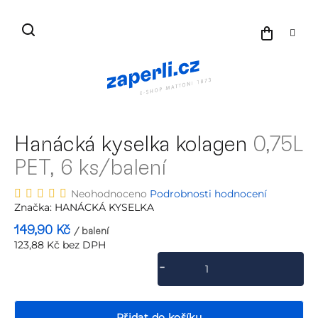
Přejít
na
NÁKU
obsah
KOŠÍK
Hanácká kyselka kolagen
0,75L
PET, 6 ks/balení
Průměrné
Neohodnoceno
Podrobnosti hodnocení
hodnocení
Značka:
HANÁCKÁ KYSELKA
produktu
149,90 Kč
/ balení
je
123,88 Kč bez DPH
0,0
Měrná
z
cena:
5
hvězdiček.
Přidat do košíku