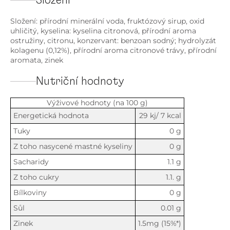
Složení
Složení: přírodní minerální voda, fruktózový sirup, oxid
uhličitý, kyselina: kyselina citronová, přírodní aroma
ostružiny, citronu, konzervant: benzoan sodný; hydrolyzát
kolagenu (0,12%), přírodní aroma citronové trávy, přírodní
aromata, zinek
Nutriční hodnoty
Výživové hodnoty (na 100 g)
Energetická hodnota
29 kj/ 7 kcal
Tuky
0 g
Z toho nasycené mastné kyseliny
0 g
Sacharidy
1.1 g
Z toho cukry
1.1. g
Bílkoviny
0 g
Sůl
0.01 g
Zinek
1.5mg (15%*)