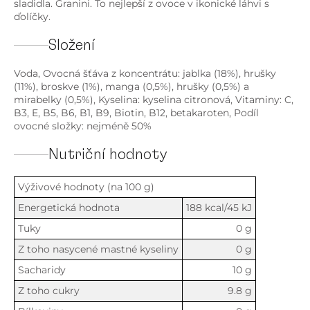
sladidla. Granini. To nejlepší z ovoce v ikonické láhvi s
ďolíčky.
Složení
Voda, Ovocná šťáva z koncentrátu: jablka (18%), hrušky
(11%), broskve (1%), manga (0,5%), hrušky (0,5%) a
mirabelky (0,5%), Kyselina: kyselina citronová, Vitaminy: C,
B3, E, B5, B6, B1, B9, Biotin, B12, betakaroten, Podíl
ovocné složky: nejméně 50%
Nutriční hodnoty
Výživové hodnoty (na 100 g)
Energetická hodnota
188 kcal/45 kJ
Tuky
0 g
Z toho nasycené mastné kyseliny
0 g
Sacharidy
10 g
Z toho cukry
9.8 g