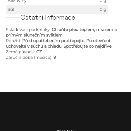
Bílkoviny
0 g
Sůl
0 g
Ostatní informace
Skladovací podmínky:
Chraňte před teplem, mrazem a
přímým slunečním světlem.
Použití:
Před upotřebením protřepejte. Po otevření
uchovejte v suchu a chladu. Spotřebujte co nejdříve.
Země původu:
CZ
Záruční doba (měsíce):
9
Z
á
p
a
Menu
t
í