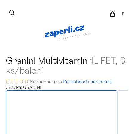
Přejít
na
NÁKU
obsah
KOŠÍK
Granini Multivitamin
1L PET, 6
ks/balení
Průměrné
Neohodnoceno
Podrobnosti hodnocení
hodnocení
Značka:
GRANINI
produktu
je
0,0
z
5
hvězdiček.