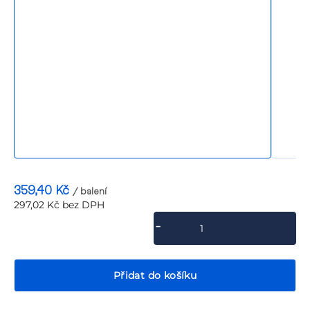
P
359,40 Kč
/ balení
297,02 Kč bez DPH
Měrná
cena:
Přidat do košíku