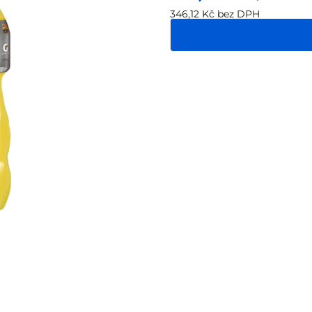
346,12 Kč bez DPH
Měrná
cena: