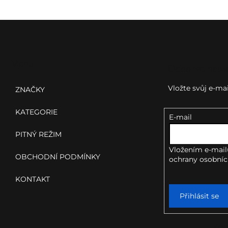
Z
á
p
Menu
Odebírat news
a
Vložte svůj e-m
ZNAČKY
t
KATEGORIE
E-mail
í
PITNÝ REŽIM
Vložením e-mail
OBCHODNÍ PODMÍNKY
ochrany osobníc
KONTAKT
Přihlásit se
Kon