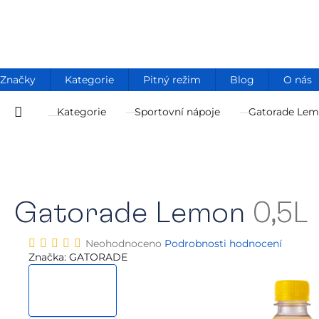
Přejít
na
obsah
Značky
Kategorie
Pitný režim
Blog
O nás
Kategorie
Sportovní nápoje
Gatorade Le
Domů
Gatorade Lemon
0,5L 
Průměrné
Neohodnoceno
Podrobnosti hodnocení
hodnocení
Značka:
GATORADE
produktu
je
0,0
z