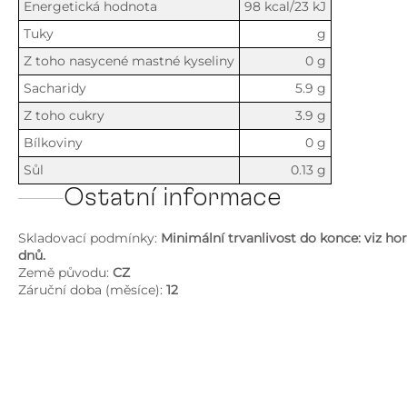
Energetická hodnota
98 kcal/23 kJ
Tuky
g
Z toho nasycené mastné kyseliny
0 g
Sacharidy
5.9 g
Z toho cukry
3.9 g
Bílkoviny
0 g
Sůl
0.13 g
Ostatní informace
Skladovací podmínky:
Minimální trvanlivost do konce: viz ho
dnů.
Země původu:
CZ
Záruční doba (měsíce):
12