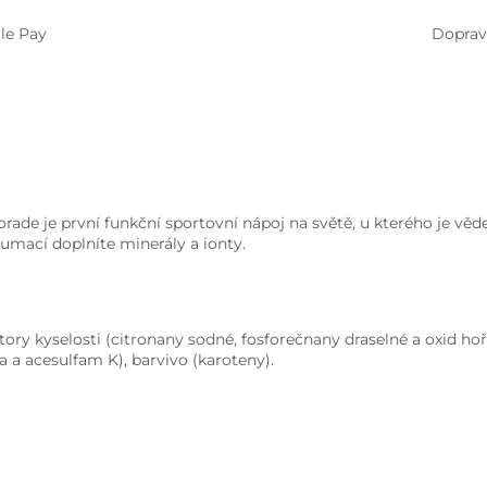
le Pay
Doprav
torade je první funkční sportovní nápoj na světě, u kterého je 
umací doplníte minerály a ionty.
tory kyselosti (citronany sodné, fosforečnany draselné a oxid hoře
a a acesulfam K), barvivo (karoteny).