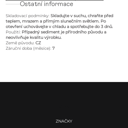
Ostatní informace
Skladovací podmínky:
Skladujte v suchu, chraňte před
teplem, mrazem a přímým slunečním světlem. Po
otevření uchovávejte v chladu a spotřebujte do 3 dnů.
Použití:
Případný sediment je přírodního původu a
neovlivňuje kvalitu výrobku.
Země původu:
CZ
Záruční doba (měsíce):
7
Z
á
p
a
Menu
t
í
ZNAČKY