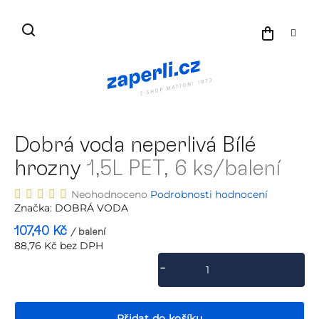
Přejít
na
NÁKU
obsah
KOŠÍK
Dobrá voda neperlivá Bílé
hrozny
1,5L PET, 6 ks/balení
Průměrné
Neohodnoceno
Podrobnosti hodnocení
hodnocení
Značka:
DOBRÁ VODA
produktu
107,40 Kč
/ balení
je
88,76 Kč bez DPH
0,0
Měrná
z
cena:
5
hvězdiček.
Přidat do košíku