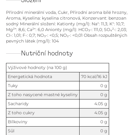
Složení
Přírodní minerální voda, Cukr, Přírodní aroma bílé hrozny,
Aroma, Kyselina: kyselina citronová, Konzervant: benzoan
sodný Minerální složení: Kationty (mg/l): Na⁺: 11,3; K⁺: 10,7;
Mg²⁺: 8,6; Ca²⁺: 6,0 Anionty (mg/l): HCO₃-: 111,0; SO₄²-: 2,03;
CI-: 1,01; F-: 0,7; NO₃-: <0,5; NO₂-: <0,01 Obsah rozpuštěných
pevných látek (mg/l): 104
Nutriční hodnoty
Výživové hodnoty (na 100 g)
Energetická hodnota
70 kcal/16 kJ
Tuky
0 g
Z toho nasycené mastné kyseliny
0 g
Sacharidy
4.05 g
Z toho cukry
4.05 g
Bílkoviny
0 g
Sůl
0 g