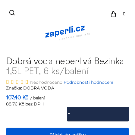
Přejít
na
NÁKU
obsah
KOŠÍK
Dobrá voda neperlivá Bezinka
1,5L PET, 6 ks/balení
Průměrné
Neohodnoceno
Podrobnosti hodnocení
hodnocení
Značka:
DOBRÁ VODA
produktu
107,40 Kč
/ balení
je
88,76 Kč bez DPH
0,0
Měrná
z
cena:
5
hvězdiček.
Přidat do košíku