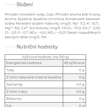
Složení
Přírodní minerální voda, Cukr, Přírodní aroma bílé hrozny,
Aroma, Kyselina: kyselina citronová, Konzervant: benzoan
sodný Minerální složení: Kationty (mg/l): Na⁺: 11,3; K⁺: 10,7;
Mg²⁺: 8,6; Ca²⁺: 6,0 Anionty (mg/l): HCO₃-: 111,0; SO₄²-: 2,03;
CI-: 1,01; F-: 0,7; NO₃-: <0,5; NO₂-: <0,01 Obsah rozpuštěných
pevných látek (mg/l): 104
Nutriční hodnoty
Výživové hodnoty (na 100 g)
Energetická hodnota
69 kj/16 kcal
Tuky
0 g
Z toho nasycené mastné kyseliny
0 g
Sacharidy
4.0 g
Z toho cukry
4.0 g
Bílkoviny
0 g
Sůl
0 g