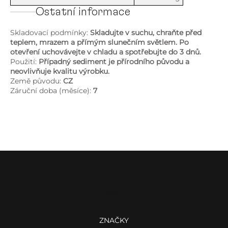
Ostatní informace
Skladovací podmínky:
Skladujte v suchu, chraňte před
teplem, mrazem a přímým slunečním světlem. Po
otevření uchovávejte v chladu a spotřebujte do 3 dnů.
Použití:
Případný sediment je přírodního původu a
neovlivňuje kvalitu výrobku.
Země původu:
CZ
Záruční doba (měsíce):
7
Z
á
p
a
Menu
t
í
ZNAČKY