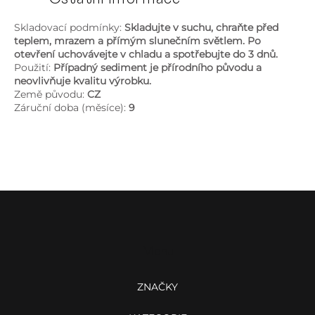
Skladovací podmínky:
Skladujte v suchu, chraňte před
teplem, mrazem a přímým slunečním světlem. Po
otevření uchovávejte v chladu a spotřebujte do 3 dnů.
Použití:
Případný sediment je přírodního původu a
neovlivňuje kvalitu výrobku.
Země původu:
CZ
Záruční doba (měsíce):
9
Z
á
p
a
Menu
t
í
ZNAČKY