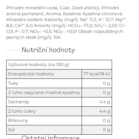
Přírodní minerální voda, Cukr, Oxid uhličitý, Přírodní
aroma pomeranč, Aroma, Kyselina: kyselina citronová
Minerální složení: Kationty (mg/l): Na⁺: 11,3; K⁺: 10,7; Mg²⁺:
8,6; Ca²⁺: 6,0 Anionty (mg/l): HCO₃-: 111,0; SO₄²-: 2,03; CI-:
1,01; F-: 0,7; NO₃-: <0,5; NO₂-: <0,01 Obsah rozpuštěných
pevných látek (mg/l): 104
Nutriční hodnoty
Výživové hodnoty (na 100 g)
Energetická hodnota
77 kcal/18 kJ
Tuky
0 g
Z toho nasycené mastné kyseliny
0 g
Sacharidy
4.4 g
Z toho cukry
4.4 g
Bílkoviny
0 g
Sůl
0 g
Ostatní informace