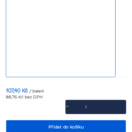
P
107,40 Kč
/ balení
88,76 Kč bez DPH
Měrná
cena:
Přidat do košíku