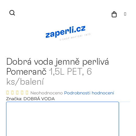
Přejít
na
NÁKU
obsah
KOŠÍK
Dobrá voda jemně perlivá
Pomeranč
1,5L PET, 6
ks/balení
Průměrné
Neohodnoceno
Podrobnosti hodnocení
hodnocení
Značka:
DOBRÁ VODA
produktu
je
0,0
z
5
hvězdiček.