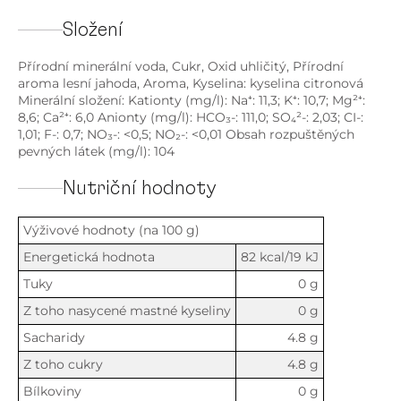
Složení
Přírodní minerální voda, Cukr, Oxid uhličitý, Přírodní
aroma lesní jahoda, Aroma, Kyselina: kyselina citronová
Minerální složení: Kationty (mg/l): Na⁺: 11,3; K⁺: 10,7; Mg²⁺:
8,6; Ca²⁺: 6,0 Anionty (mg/l): HCO₃-: 111,0; SO₄²-: 2,03; CI-:
1,01; F-: 0,7; NO₃-: <0,5; NO₂-: <0,01 Obsah rozpuštěných
pevných látek (mg/l): 104
Nutriční hodnoty
Výživové hodnoty (na 100 g)
Energetická hodnota
82 kcal/19 kJ
Tuky
0 g
Z toho nasycené mastné kyseliny
0 g
Sacharidy
4.8 g
Z toho cukry
4.8 g
Bílkoviny
0 g