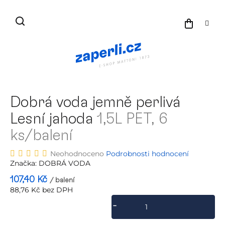
Přejít
na
NÁKU
obsah
KOŠÍK
Dobrá voda jemně perlivá
Lesní jahoda
1,5L PET, 6
ks/balení
Průměrné
Neohodnoceno
Podrobnosti hodnocení
hodnocení
Značka:
DOBRÁ VODA
produktu
107,40 Kč
/ balení
je
88,76 Kč bez DPH
0,0
Měrná
z
cena:
5
hvězdiček.