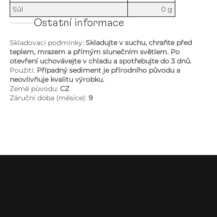
Sůl
0 g
Ostatní informace
Skladovací podmínky:
Skladujte v suchu, chraňte před
teplem, mrazem a přímým slunečním světlem. Po
otevření uchovávejte v chladu a spotřebujte do 3 dnů.
Použití:
Případný sediment je přírodního původu a
neovlivňuje kvalitu výrobku.
Země původu:
CZ
Záruční doba (měsíce):
9
Z
á
p
a
Menu
t