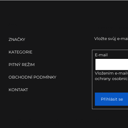
Z
á
p
Menu
Odebírat news
a
Vložte svůj e-m
ZNAČKY
t
KATEGORIE
E-mail
í
PITNÝ REŽIM
Vložením e-mail
OBCHODNÍ PODMÍNKY
ochrany osobníc
KONTAKT
Přihlásit se
Kon
Ještě nemáte účet?