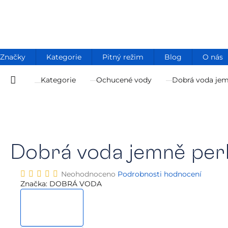
Přejít
na
obsah
Značky
Kategorie
Pitný režim
Blog
O nás
Kategorie
Ochucené vody
Dobrá voda jem
Domů
Dobrá voda jemně perl
Průměrné
Neohodnoceno
Podrobnosti hodnocení
hodnocení
Značka:
DOBRÁ VODA
produktu
je
0,0
z