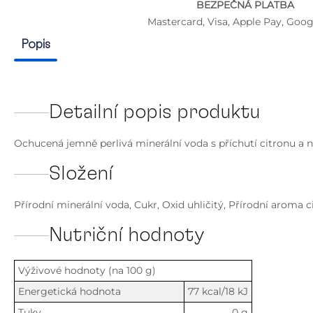
BEZPEČNÁ PLATBA
Mastercard, Visa, Apple Pay, Goog
Popis
Detailní popis produktu
Ochucená jemně perlivá minerální voda s příchutí citronu a 
Složení
Přírodní minerální voda, Cukr, Oxid uhličitý, Přírodní aroma ci
Nutriční hodnoty
Výživové hodnoty (na 100 g)
Energetická hodnota
77 kcal/18 kJ
Tuky
0 g