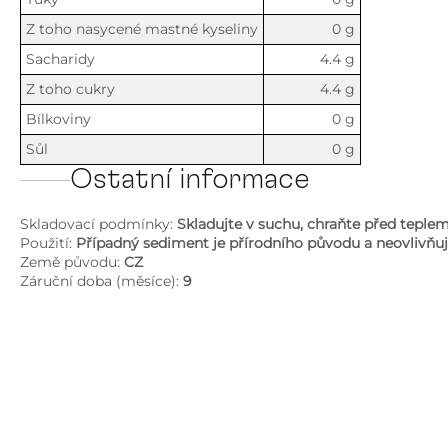
Z toho nasycené mastné kyseliny
0 g
Sacharidy
4.4 g
Z toho cukry
4.4 g
Bílkoviny
0 g
Sůl
0 g
Ostatní informace
Skladovací podmínky:
Skladujte v suchu, chraňte před teple
Použití:
Případný sediment je přírodního původu a neovlivňuj
Země původu:
CZ
Záruční doba (měsíce):
9