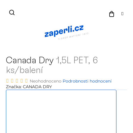
Přejít
na
NÁKU
obsah
KOŠÍK
Canada Dry
1,5L PET, 6
ks/balení
Průměrné
Neohodnoceno
Podrobnosti hodnocení
hodnocení
Značka:
CANADA DRY
produktu
je
0,0
z
5
hvězdiček.