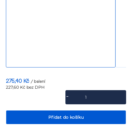
P
275,40 Kč
/ balení
227,60 Kč bez DPH
Měrná
cena:
Přidat do košíku