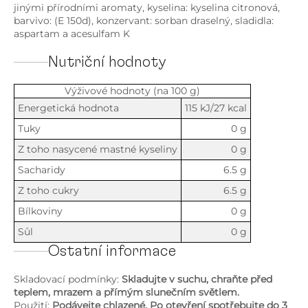
jinými přírodními aromaty, kyselina: kyselina citronová,
barvivo: (E 150d), konzervant: sorban draselný, sladidla:
aspartam a acesulfam K
Nutriční hodnoty
Výživové hodnoty (na 100 g)
Energetická hodnota
115 kJ/27 kcal
Tuky
0 g
Z toho nasycené mastné kyseliny
0 g
Sacharidy
6.5 g
Z toho cukry
6.5 g
Bílkoviny
0 g
Sůl
0 g
Ostatní informace
Skladovací podmínky:
Skladujte v suchu, chraňte před
teplem, mrazem a přímým slunečním světlem.
Použití:
Podávejte chlazené. Po otevření spotřebujte do 3