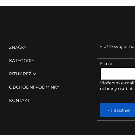
Z
á
p
Menu
Odebírat news
a
Vložte svůj e-m
ZNAČKY
t
KATEGORIE
E-mail
í
PITNÝ REŽIM
Vložením e-mail
OBCHODNÍ PODMÍNKY
ochrany osobníc
KONTAKT
Přihlásit se
Kon