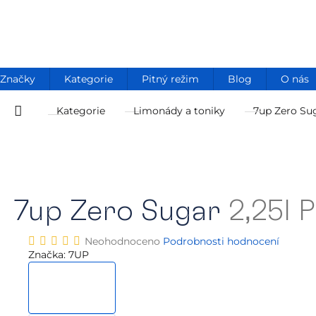
Přejít
na
obsah
Značky
Kategorie
Pitný režim
Blog
O nás
Kategorie
Limonády a toniky
7up Zero Su
Domů
7up Zero Sugar
2,25l 
Průměrné
Neohodnoceno
Podrobnosti hodnocení
hodnocení
Značka:
7UP
produktu
je
0,0
z