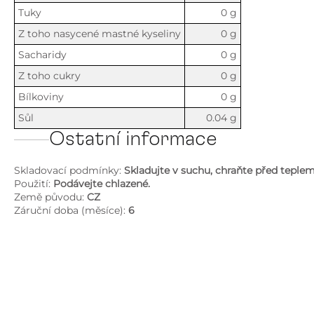
Tuky
0 g
Z toho nasycené mastné kyseliny
0 g
Sacharidy
0 g
Z toho cukry
0 g
Bílkoviny
0 g
Sůl
0.04 g
Ostatní informace
Skladovací podmínky:
Skladujte v suchu, chraňte před tepl
Použití:
Podávejte chlazené.
Země původu:
CZ
Záruční doba (měsíce):
6